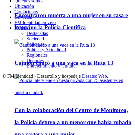
Quienes somos
Ubicación
Contáctenos
Encontraron muerta a una mujer en su casa e
Servicios
FM Identidad en vivo
intervino la Policía Científica
Noticias
Destacadas
Sociedad
Policiales
Política y Actualidad
Regionales
Deportes
Camión chocó a una vaca en la Ruta 13
Entretenimiento y Cultura
© FM Identidad - Desarrollo y hospedaje
Desatec Web
.
Con la colaboración del Centro de Monitoreo,
la Policía detuvo a un menor que había robado
una cartera a una mujer