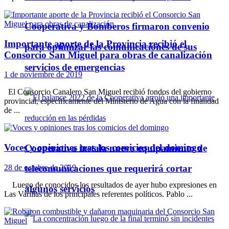
Cooperativa y Bomberos firmaron convenio
Importante aporte de la Provincia recibió el
para optimizar las comunicaciones de sus
Consorcio San Miguel para obras de canalización
servicios de emergencias
1 de noviembre de 2019
El Consorcio Canalero San Miguel recibió fondos del gobierno
provincial, específicamente del Ministerio de Agua con la finalidad
de ...
Voces y opiniones tras los comicios del domingo
Cooperativa instala nuevo equipamiento de
telecomunicaciones que requerirá cortar
28 de octubre de 2019
Luego de conocidos los resultados de ayer hubo expresiones en
algunos servicios
Las Varillas de los principales referentes políticos. Pablo ...