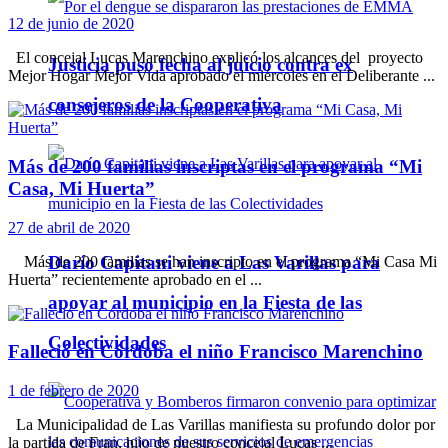
12 de junio de 2020
El concejal Lucas Marenchino explicó los alcances del proyecto
Justicia puso fecha al juicio contra ex
Mejor Hogar Mejor Vida aprobado el miércoles en el Deliberante ...
consejeros de la Cooperativa
Más de 200 familias inscriptas en el programa “Mi
Casa, Mi Huerta”
27 de abril de 2020
Darío Capitani viene a Las Varillas para
Más de 200 familias se han inscripto en el programa “Mi Casa Mi
Huerta” recientemente aprobado en el ...
apoyar al municipio en la Fiesta de las
Colectividades
Falleció en Córdoba el niño Francisco Marenchino
1 de febrero de 2020
La Municipalidad de Las Varillas manifiesta su profundo dolor por
la partida de Fran, hijo de nuestro concejal Lucas ...