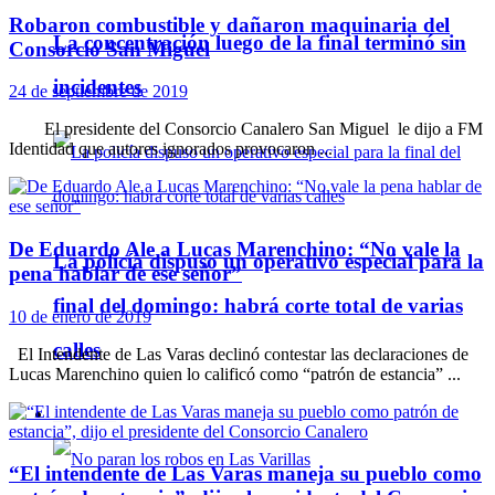
Robaron combustible y dañaron maquinaria del
La concentración luego de la final terminó sin
Consorcio San Miguel
incidentes
24 de septiembre de 2019
El presidente del Consorcio Canalero San Miguel le dijo a FM
Identidad que autores ignorados provocaron ...
De Eduardo Ale a Lucas Marenchino: “No vale la
La policía dispuso un operativo especial para la
pena hablar de ese señor”
final del domingo: habrá corte total de varias
10 de enero de 2019
calles
El Intendente de Las Varas declinó contestar las declaraciones de
Lucas Marenchino quien lo calificó como “patrón de estancia” ...
Policiales
“El intendente de Las Varas maneja su pueblo como