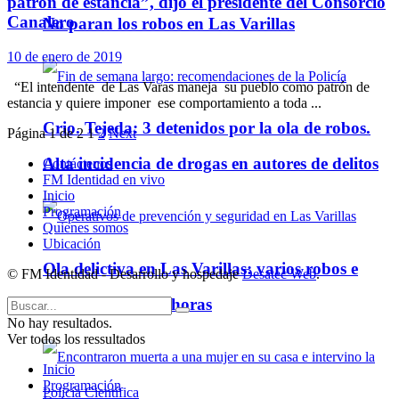
patrón de estancia”, dijo el presidente del Consorcio
Canalero
No paran los robos en Las Varillas
10 de enero de 2019
“El intendente de Las Varas maneja su pueblo como patrón de
estancia y quiere imponer ese comportamiento a toda ...
Crio. Tejeda: 3 detenidos por la ola de robos.
Página 1 de 2
1
2
Next
Alta incidencia de drogas en autores de delitos
Contáctenos
FM Identidad en vivo
Inicio
Programación
Quienes somos
Ubicación
Ola delictiva en Las Varillas: varios robos e
© FM Identidad - Desarrollo y hospedaje
Desatec Web
.
intentos en pocas horas
No hay resultados.
Ver todos los ressultados
Inicio
Programación