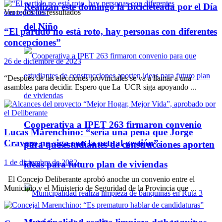
Realizan este domingo la Bicicleteada por el Día
Ver todos los ressultados
del Niño
“El partido no está roto, hay personas con diferentes
concepciones”
26 de diciembre de 2023
“Después de las elecciones provinciales se va a llamar a una
asamblea para decidir. Espero que La UCR siga apoyando ...
Cooperativa a IPET 263 firmaron convenio
Lucas Marenchino: “sería una pena que Jorge
Cravero no siga con la actual gestión”.
para que estudiantes de construcciones aporten
1 de diciembre de 2022
ideas para futuro plan de viviendas
El Concejo Deliberante aprobó anoche un convenio entre el
Municipio y el Ministerio de Seguridad de la Provincia que ...