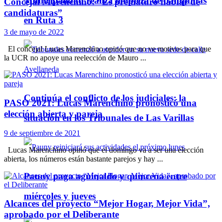
Municipalidad realiza limpieza de banquinas
Concejal Marenchino: “Es prematuro hablar de
candidaturas”
en Ruta 3
3 de mayo de 2022
El concejal Lucas Marenchino opinó que no ve motivos para que
la UCR no apoye una reelección de Mauro ...
Continúa el conflicto de los judiciales: la
PASO 2021: Lucas Marenchino pronosticó una
elección abierta y pareja
situación en los Tribunales de Las Varillas
9 de septiembre de 2021
Lucas Marenchino opinó que el domingo va a ser una elección
abierta, los números están bastante parejos y hay ...
Pauny paga aguinaldo y quincena entre
miércoles y jueves
Alcances del proyecto “Mejor Hogar, Mejor Vida”,
aprobado por el Deliberante