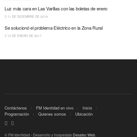
Luz más cara en Las Varillas con las boletas de enero
11 DE DICIEMBRE DE 2019
Se solucionó el problema Eléctrico en la Zona Rural
10 DE ENERO DE 2017
Contáctenos
FM Identidad en vivo
Inicio
Programación
Quienes somos
Ubicación
© FM Identidad - Desarrollo y hospedaje
Desatec Web
.