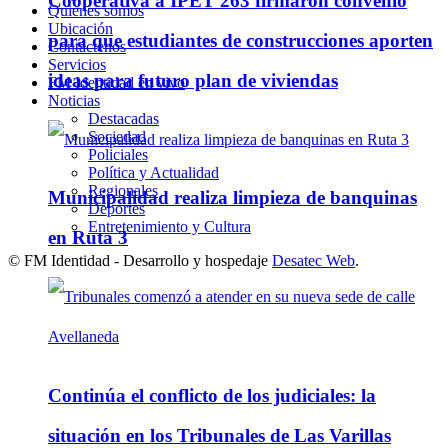
Cooperativa a IPET 263 firmaron convenio
Quienes somos
Ubicación
para que estudiantes de construcciones aporten
Contáctenos
Servicios
ideas para futuro plan de viviendas
FM Identidad en vivo
Noticias
Destacadas
Sociedad
Policiales
Política y Actualidad
Regionales
Municipalidad realiza limpieza de banquinas
Deportes
Entretenimiento y Cultura
en Ruta 3
© FM Identidad - Desarrollo y hospedaje
Desatec Web
.
Continúa el conflicto de los judiciales: la
situación en los Tribunales de Las Varillas