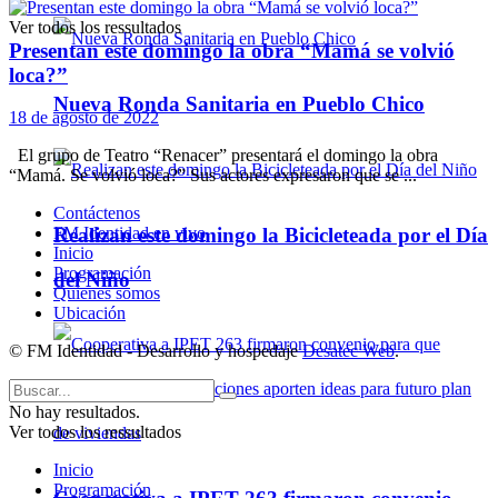
Ver todos los ressultados
Presentan este domingo la obra “Mamá se volvió
loca?”
Nueva Ronda Sanitaria en Pueblo Chico
18 de agosto de 2022
El grupo de Teatro “Renacer” presentará el domingo la obra
“Mamá. Se volvió loca?” Sus actores expresaron que se ...
Contáctenos
Realizan este domingo la Bicicleteada por el Día
FM Identidad en vivo
Inicio
Programación
del Niño
Quienes somos
Ubicación
© FM Identidad - Desarrollo y hospedaje
Desatec Web
.
No hay resultados.
Ver todos los ressultados
Inicio
Programación