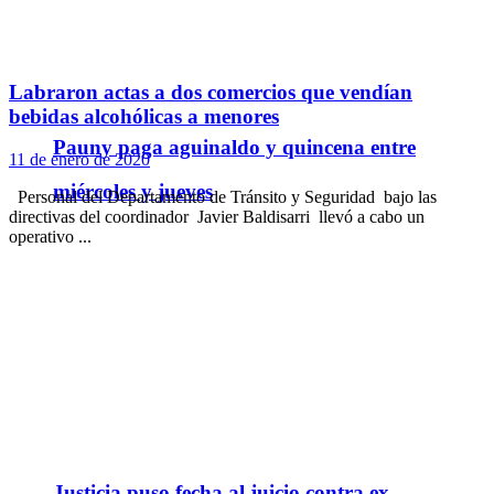
Labraron actas a dos comercios que vendían
bebidas alcohólicas a menores
Pauny paga aguinaldo y quincena entre
11 de enero de 2020
miércoles y jueves
Personal del Departamento de Tránsito y Seguridad bajo las
directivas del coordinador Javier Baldisarri llevó a cabo un
operativo ...
Justicia puso fecha al juicio contra ex