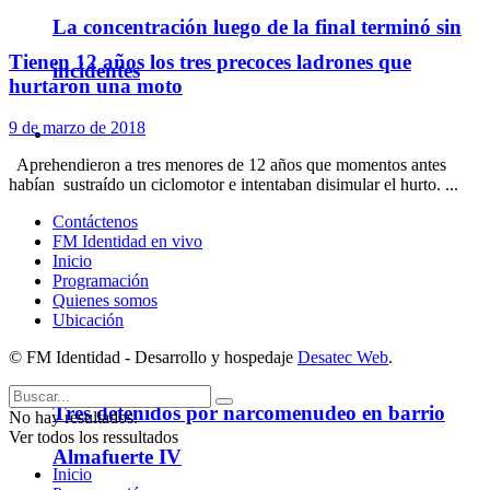
La concentración luego de la final terminó sin
Tienen 12 años los tres precoces ladrones que
incidentes
hurtaron una moto
9 de marzo de 2018
Policiales
Aprehendieron a tres menores de 12 años que momentos antes
habían sustraído un ciclomotor e intentaban disimular el hurto. ...
Contáctenos
FM Identidad en vivo
Inicio
Programación
Quienes somos
Ubicación
© FM Identidad - Desarrollo y hospedaje
Desatec Web
.
Tres detenidos por narcomenudeo en barrio
No hay resultados.
Ver todos los ressultados
Almafuerte IV
Inicio