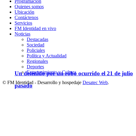
Programación
Quienes somos
Ubicación
Contáctenos
Servicios
FM Identidad en vivo
Noticias
Destacadas
Sociedad
Policiales
Política y Actualidad
Regionales
Deportes
Entretenimiento y Cultura
Un detenido por un robo ocurrido el 21 de julio
© FM Identidad - Desarrollo y hospedaje
Desatec Web
.
pasado