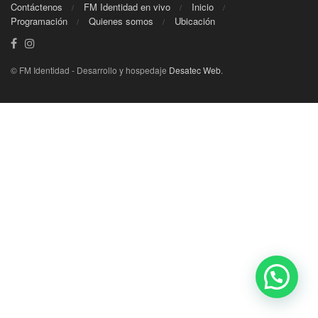
Contáctenos
FM Identidad en vivo
Inicio
Programación
Quienes somos
Ubicación
© FM Identidad - Desarrollo y hospedaje
Desatec Web
.