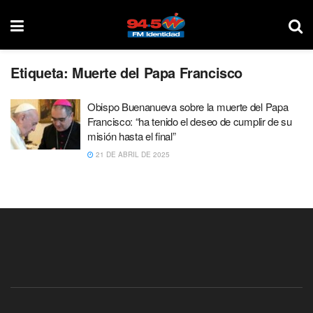
Etiqueta:
Muerte del Papa Francisco
Obispo Buenanueva sobre la muerte del Papa
Francisco: “ha tenido el deseo de cumplir de su
misión hasta el final”
21 DE ABRIL DE 2025