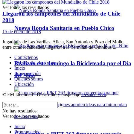
Ver todos los ressultados
Llegaron los campeones del Mundialito de Chile
2018
Nueva Ronda Sanitaria en Pueblo Chico
15 de enero de 2018
Jugadores de Las Varillas, Alicia, San Antonio y Pozo del Molle,
entre otras localidades, llegaron a la Terminal de Ómnibus ...
Contáctenos
Realizan este domingo la Bicicleteada por el Día
FM Identidad en vivo
Inicio
Programación
del Niño
Quienes somos
Ubicación
© FM Identidad - Desarrollo y hospedaje
Desatec Web
.
No hay resultados.
Ver todos los ressultados
Inicio
Programación