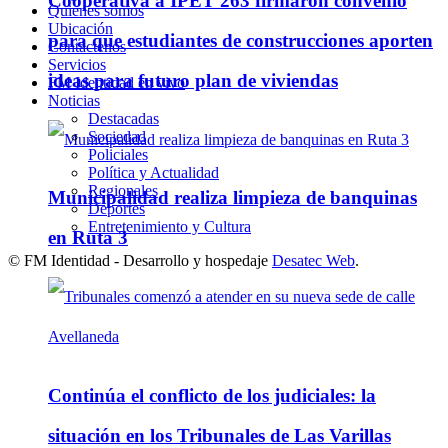
Cooperativa a IPET 263 firmaron convenio
Quienes somos
Ubicación
para que estudiantes de construcciones aporten
Contáctenos
Servicios
ideas para futuro plan de viviendas
FM Identidad en vivo
Noticias
Destacadas
Sociedad
Policiales
Política y Actualidad
Regionales
Municipalidad realiza limpieza de banquinas
Deportes
Entretenimiento y Cultura
en Ruta 3
© FM Identidad - Desarrollo y hospedaje
Desatec Web
.
Continúa el conflicto de los judiciales: la
situación en los Tribunales de Las Varillas