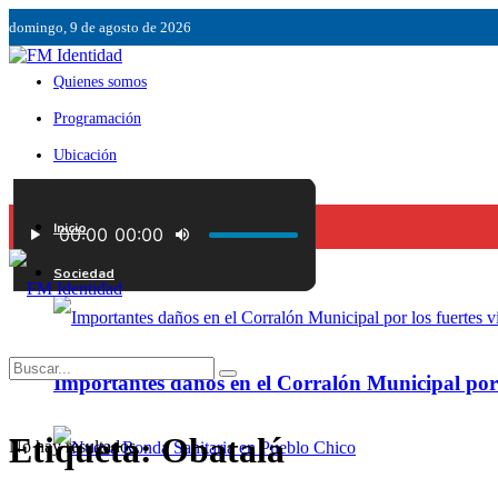
domingo, 9 de agosto de 2026
Quienes somos
Programación
Ubicación
Servicios
Inicio
Contáctenos
Sociedad
Importantes daños en el Corralón Municipal por l
Etiqueta:
Obatalá
No hay resultados.