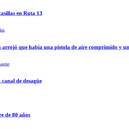
asillas en Ruta 13
 arrojó que había una pistola de aire comprimido y u
n canal de desagüe
re de 80 años