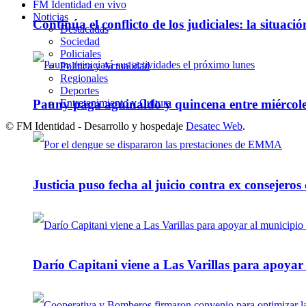
FM Identidad en vivo
Noticias
Continúa el conflicto de los judiciales: la situaci
Destacadas
Sociedad
Policiales
Política y Actualidad
Regionales
Deportes
Entretenimiento y Cultura
Pauny paga aguinaldo y quincena entre miércole
© FM Identidad - Desarrollo y hospedaje
Desatec Web
.
Justicia puso fecha al juicio contra ex consejeros
Darío Capitani viene a Las Varillas para apoyar a