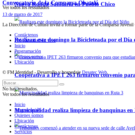
Convocatoria de la Comparsa Obatalá
Nueva Ronda Sanitaria en Pueblo Chico
Ver todos los ressultados
13 de marzo de 2017
La Dirección de Cultura invita a formar parte de la Comparsa Juven
Contáctenos
Realizan este domingo la Bicicleteada por el Día 
FM Identidad en vivo
Inicio
Programación
Quienes somos
Ubicación
© FM Identidad - Desarrollo y hospedaje
Desatec Web
.
Cooperativa a IPET 263 firmaron convenio para q
No hay resultados.
Ver todos los ressultados
Inicio
Municipalidad realiza limpieza de banquinas en
Programación
Quienes somos
Ubicación
Contáctenos
Servicios