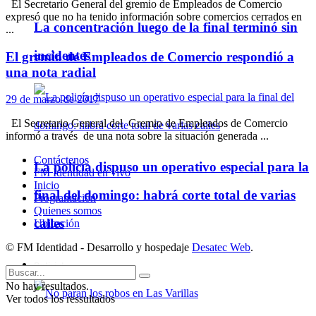
El Secretario General del gremio de Empleados de Comercio
expresó que no ha tenido información sobre comercios cerrados en
La concentración luego de la final terminó sin
...
incidentes
El gremio de Empleados de Comercio respondió a
una nota radial
29 de marzo de 2017
El Secretario General del Gremio de Empleados de Comercio
informó a través de una nota sobre la situación generada ...
Contáctenos
La policía dispuso un operativo especial para la
FM Identidad en vivo
Inicio
final del domingo: habrá corte total de varias
Programación
Quienes somos
calles
Ubicación
© FM Identidad - Desarrollo y hospedaje
Desatec Web
.
Policiales
No hay resultados.
Ver todos los ressultados