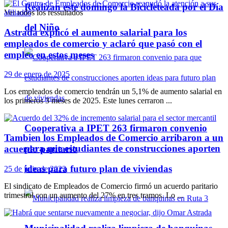
Realizan este domingo la Bicicleteada por el Día
Ver todos los ressultados
del Niño
Astrada explicó el aumento salarial para los
empleados de comercio y aclaró que pasó con el
empleo en estos meses
29 de enero de 2025
Los empleados de comercio tendrán un 5,1% de aumento salarial en
los primeros 3 meses de 2025. Este lunes cerraron ...
Cooperativa a IPET 263 firmaron convenio
Tambien los Empleados de Comercio arribaron a un
para que estudiantes de construcciones aporten
acuerdo paritario
ideas para futuro plan de viviendas
25 de julio de 2023
El sindicato de Empleados de Comercio firmó un acuerdo paritario
trimestral con un aumento del 27% en tres tramos. Lo ...