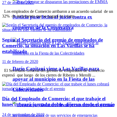
27 de abril de 2021
Los empleados de Comercio arribaron a un acuerdo salarial de un
32% de incremento que se pagará en cuatro ...
Justicia puso fecha al juicio contra ex
consejeros de la Cooperativa
Según el Secretario del gremio de empleados de
Comercio, la situación en Las Varillas se ha
estabilizado
11 de febrero de 2020
Darío Capitani viene a Las Varillas para
El Secretario General del gremio de Empleados de Comercio
expresó que luego de los cierres de Ribeiro y Merolli ...
apoyar al municipio en la Fiesta de las
Colectividades
Día del Empleado de Comercio: el que trabaje el
lunes cobrará jornada doble, dijeron desde el gremio
24 de septiembre de 2019