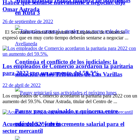
Municipalidad realiza limpieza de banquinas
Habrá que sentarse nuevamente a negociar, dijo
Omar Astrada
en Ruta 3
26 de septiembre de 2022
El Secretario General del gremio de Empleados de Comercio
expresó que en muy corto tiempo deberán sentarse a negociar ...
Continúa el conflicto de los judiciales: la
Los empleados de Comercio acordaron la paritaria
para 2022 con un aumento del 59.5%.
situación en los Tribunales de Las Varillas
22 de abril de 2022
Los empleados de Comercio acordaron la paritaria para 2022 con un
aumento del 59.5%. Omar Astrada, titular del Centro de ...
Pauny paga aguinaldo y quincena entre
miércoles y jueves
Acuerdo del 32% de incremento salarial para el
sector mercantil