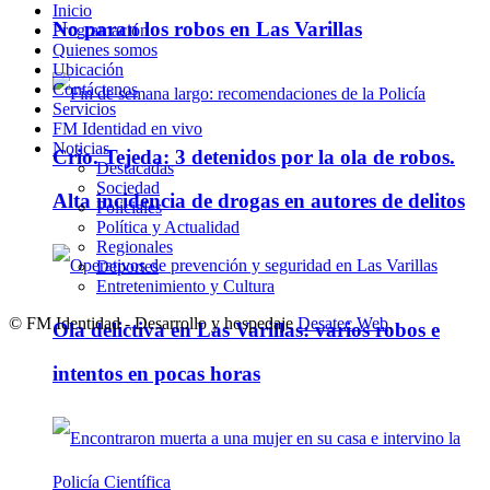
Inicio
No paran los robos en Las Varillas
Programación
Quienes somos
Ubicación
Contáctenos
Servicios
FM Identidad en vivo
Noticias
Crio. Tejeda: 3 detenidos por la ola de robos.
Destacadas
Sociedad
Alta incidencia de drogas en autores de delitos
Policiales
Política y Actualidad
Regionales
Deportes
Entretenimiento y Cultura
© FM Identidad - Desarrollo y hospedaje
Desatec Web
.
Ola delictiva en Las Varillas: varios robos e
intentos en pocas horas