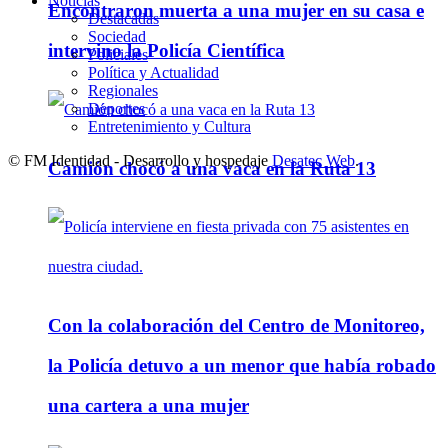
Noticias
Encontraron muerta a una mujer en su casa e
Destacadas
Sociedad
intervino la Policía Científica
Policiales
Política y Actualidad
Regionales
Deportes
Entretenimiento y Cultura
© FM Identidad - Desarrollo y hospedaje
Desatec Web
.
Camión chocó a una vaca en la Ruta 13
Con la colaboración del Centro de Monitoreo,
la Policía detuvo a un menor que había robado
una cartera a una mujer