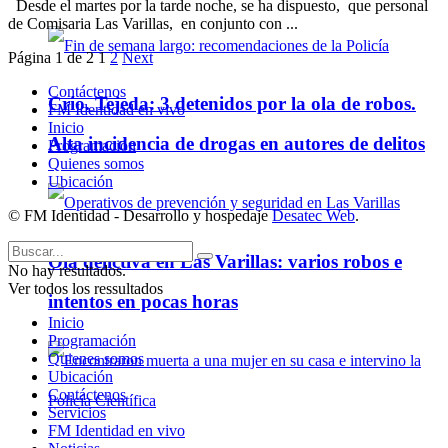
Desde el martes por la tarde noche, se ha dispuesto, que personal
de Comisaria Las Varillas, en conjunto con ...
Página 1 de 2
1
2
Next
Contáctenos
Crio. Tejeda: 3 detenidos por la ola de robos.
FM Identidad en vivo
Inicio
Alta incidencia de drogas en autores de delitos
Programación
Quienes somos
Ubicación
© FM Identidad - Desarrollo y hospedaje
Desatec Web
.
Ola delictiva en Las Varillas: varios robos e
No hay resultados.
Ver todos los ressultados
intentos en pocas horas
Inicio
Programación
Quienes somos
Ubicación
Contáctenos
Servicios
FM Identidad en vivo