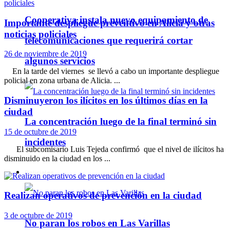
Cooperativa instala nuevo equipamiento de
Importante despliegue preventivo en Alicia y otras
noticias policiales
telecomunicaciones que requerirá cortar
26 de noviembre de 2019
algunos servicios
En la tarde del viernes se llevó a cabo un importante despliegue
policial en zona urbana de Alicia. ...
Disminuyeron los ilícitos en los últimos días en la
ciudad
La concentración luego de la final terminó sin
15 de octubre de 2019
incidentes
El subcomisario Luis Tejeda confirmó que el nivel de ilícitos ha
disminuido en la ciudad en los ...
Policiales
Realizan operativos de prevención en la ciudad
3 de octubre de 2019
No paran los robos en Las Varillas