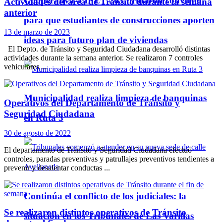
Cooperativa a IPET 263 firmaron convenio
Actividades del área de Tránsito durante la semana
anterior
para que estudiantes de construcciones aporten
13 de marzo de 2023
ideas para futuro plan de viviendas
El Depto. de Tránsito y Seguridad Ciudadana desarrolló distintas
actividades durante la semana anterior. Se realizaron 7 controles
vehiculares ...
Municipalidad realiza limpieza de banquinas
Operativos del Departamento de Tránsito y
Seguridad Ciudadana
en Ruta 3
30 de agosto de 2022
El departamento de Tránsito y Seguridad Ciudadana efectuó
controles, paradas preventivas y patrullajes preventivos tendientes a
prevenir y desalentar conductas ...
Continúa el conflicto de los judiciales: la
Se realizaron distintos operativos de Tránsito
situación en los Tribunales de Las Varillas