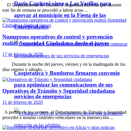
Darío Capitani viene a Las Varillas para
El Departamento de Tránsito y Seguridad informa que durante
este fin de semana se procedió a labrar actas ...
apoyar al municipio en la Fiesta de las
Colectividades
Numerosos operativos de control y prevención
realizó Seguridad Ciudadana desde el jueves
17 de febrero de 2020
Durante la noche del jueves, viernes y en la madrugada de los
días viernes y sábado, ...
Cooperativa y Bomberos firmaron convenio
para optimizar las comunicaciones de sus
Operativos de Tránsito y Seguridad ciudadana
servicios de emergencias
11 de febrero de 2020
A pedido de los vecinos, el Departamento de Transito y Seguridad
procedió a instalar controles vehiculares en la intersección ...