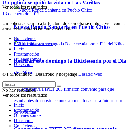
Un policía se quitó la vida en Las Varillas
Ver todos los ressultados
13 de enero de 2017
Un policía adscripto a la Jefatura de Córdoba se quitó la vida con su
Nueva Ronda Sanitaria en Pueblo Chico
arma reglamentaria en una vivienda de ...
Contáctenos
FM Identidad en vivo
Inicio
Programación
Quienes somos
Realizan este domingo la Bicicleteada por el Día
Ubicación
del Niño
© FM Identidad - Desarrollo y hospedaje
Desatec Web
.
No hay resultados.
Ver todos los ressultados
Inicio
Programación
Quienes somos
Ubicación
Contáctenos