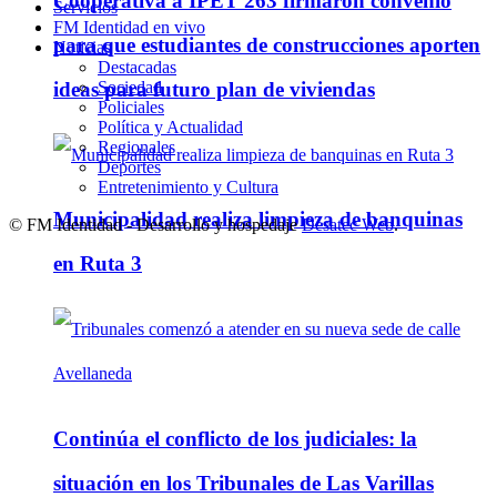
Cooperativa a IPET 263 firmaron convenio
Servicios
FM Identidad en vivo
para que estudiantes de construcciones aporten
Noticias
Destacadas
Sociedad
ideas para futuro plan de viviendas
Policiales
Política y Actualidad
Regionales
Deportes
Entretenimiento y Cultura
Municipalidad realiza limpieza de banquinas
© FM Identidad - Desarrollo y hospedaje
Desatec Web
.
en Ruta 3
Continúa el conflicto de los judiciales: la
situación en los Tribunales de Las Varillas