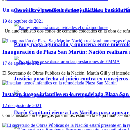
Un auto se llevó puestos los conos de Plaza San Martí
Continúa el conflicto de los judiciales: la situaci
19 de octubre de 2021
Un auto embistió dos conos de cemento colocados en la obra de refun
Pauny paga aguinaldo y quincena entre miércole
Inauguración de Plaza San Martín: Nación realizará n
17 de agosto de 2021
El Secretario de Obras Publicas de la Nación, Martín Gill y el intend
Justicia puso fecha al juicio contra ex consejeros
Instalan juegos infantiles en la remodelada Plaza Sa
12 de agosto de 2021
Darío Capitani viene a Las Varillas para apoyar a
Con la instalación de juegos para niños, están en la etapa final las obr