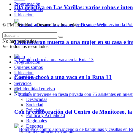
Programación
Ola delictiva en Las Varillas: varios robos e inte
Quienes somos
Ubicación
© FM Identidad - Desarrollo y hospedaje
Desatec Web
.
No hay resultados.
Encontraron muerta a una mujer en su casa e inte
Ver todos los ressultados
Inicio
Programación
Quienes somos
Ubicación
Camión chocó a una vaca en la Ruta 13
Contáctenos
Servicios
FM Identidad en vivo
Noticias
Destacadas
Sociedad
Policiales
Con la colaboración del Centro de Monitoreo, l
Política y Actualidad
Regionales
Deportes
Entretenimiento y Cultura