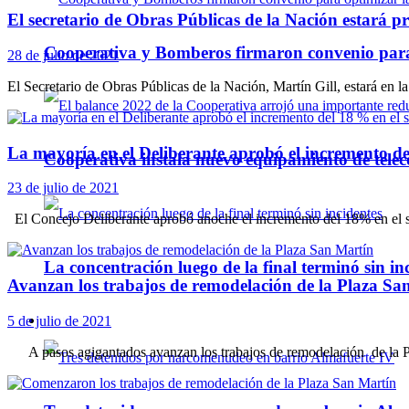
El secretario de Obras Públicas de la Nación estará p
Cooperativa y Bomberos firmaron convenio para 
28 de julio de 2021
El Secretario de Obras Públicas de la Nación, Martín Gill, estará en la
La mayoría en el Deliberante aprobó el incremento de
Cooperativa instala nuevo equipamiento de telec
23 de julio de 2021
El Concejo Deliberante aprobó anoche el incremento del 18% en el ser
La concentración luego de la final terminó sin in
Avanzan los trabajos de remodelación de la Plaza Sa
5 de julio de 2021
Policiales
A pasos agigantados avanzan los trabajos de remodelación de la Pla