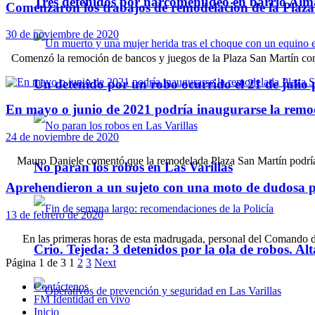
Tres detenidos por narcomenudeo en barrio Alm
Comenzaron los trabajos de remodelación de la Plaz
30 de noviembre de 2020
Comenzó la remoción de bancos y juegos de la Plaza San Martín con vi
Un detenido por un robo ocurrido el 21 de julio
En mayo o junio de 2021 podría inaugurarse la rem
24 de noviembre de 2020
Mauro Daniele comentó que la remodelada Plaza San Martín podría s
No paran los robos en Las Varillas
Aprehendieron a un sujeto con una moto de dudosa p
13 de febrero de 2020
En las primeras horas de esta madrugada, personal del Comando de 
Crio. Tejeda: 3 detenidos por la ola de robos. Alt
Página 1 de 3
1
2
3
Next
Contáctenos
FM Identidad en vivo
Inicio