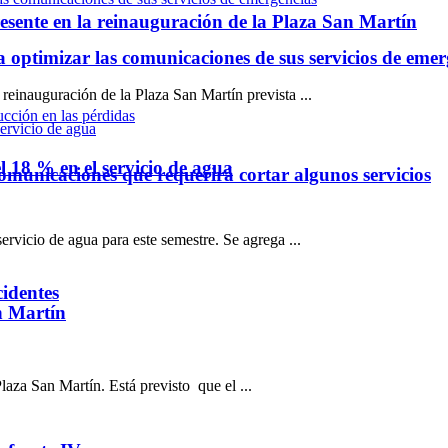
resente en la reinauguración de la Plaza San Martín
optimizar las comunicaciones de sus servicios de emer
 reinauguración de la Plaza San Martín prevista ...
l 18 % en el servicio de agua
omunicaciones que requerirá cortar algunos servicios
vicio de agua para este semestre. Se agrega ...
cidentes
n Martín
za San Martín. Está previsto que el ...