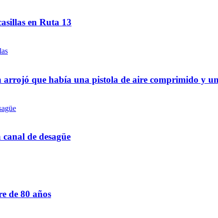
asillas en Ruta 13
 arrojó que había una pistola de aire comprimido y u
n canal de desagüe
re de 80 años