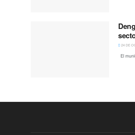
Deng
secto
24 DE O
El munic