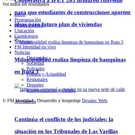
Cooperativa a IPET 263 firmaron convenio
Ver todos los ressultados
para que estudiantes de construcciones aporten
Inicio
Programación
ideas para futuro plan de viviendas
Quienes somos
Ubicación
Contáctenos
Servicios
FM Identidad en vivo
Noticias
Destacadas
Municipalidad realiza limpieza de banquinas
Sociedad
Policiales
en Ruta 3
Política y Actualidad
Regionales
Deportes
Entretenimiento y Cultura
© FM Identidad - Desarrollo y hospedaje
Desatec Web
.
Continúa el conflicto de los judiciales: la
situación en los Tribunales de Las Varillas