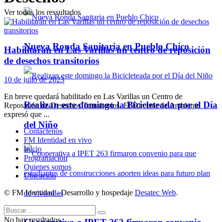
Ver todos los ressultados
Nueva Ronda Sanitaria en Pueblo Chico
Habilitarán en Las Varillas un centro de reposición
de desechos transitorios
10 de julio de 2023
En breve quedará habilitado en Las Varillas un Centro de
Realizan este domingo la Bicicleteada por el Día
Reposición de Desechos Transitorios. El Director de Ambiente
expresó que ...
del Niño
Contáctenos
FM Identidad en vivo
Inicio
Programación
Quienes somos
Ubicación
© FM Identidad - Desarrollo y hospedaje
Desatec Web
.
No hay resultados.