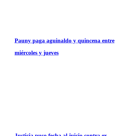
Pauny paga aguinaldo y quincena entre
miércoles y jueves
Justicia puso fecha al juicio contra ex