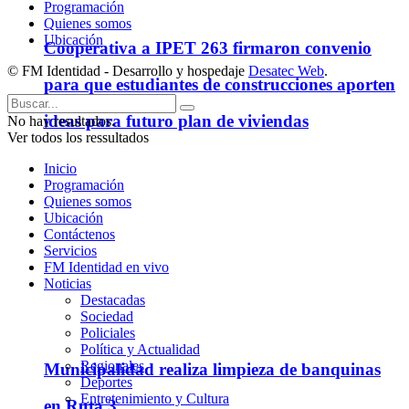
Programación
Quienes somos
Ubicación
Cooperativa a IPET 263 firmaron convenio
© FM Identidad - Desarrollo y hospedaje
Desatec Web
.
para que estudiantes de construcciones aporten
ideas para futuro plan de viviendas
No hay resultados.
Ver todos los ressultados
Inicio
Programación
Quienes somos
Ubicación
Contáctenos
Servicios
FM Identidad en vivo
Noticias
Destacadas
Sociedad
Policiales
Política y Actualidad
Regionales
Municipalidad realiza limpieza de banquinas
Deportes
Entretenimiento y Cultura
en Ruta 3