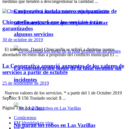
medidas que tienden a descongestionar la cantidad ...
Cooperativa instala nuevo equipamiento de
Chiocarello aseguró que los servicios están
telecomunicaciones que requerirá cortar
garantizados
algunos servicios
30 de octubre de 2019
El intendente Daniel Chiocarello se refirió a distintos puntos
abordados en estos días a propósito del conflicto municipal El ...
La Cooperativa anunció aumentos de los valores de
La concentración luego de la final terminó sin
servicios a partir de octubre
incidentes
25 de septiembre de 2019
Nuevos valores de los servicios. * a partir del 1 de Octubre 2019
Policiales
Sepelio: $ 156 Traslado social: $ ...
Página 1 de 2
1
2
Next
Contáctenos
FM Identidad en vivo
No paran los robos en Las Varillas
Inicio