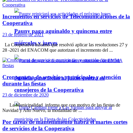
Incrementos en servicios de Telecomunicaciones de la
Cooperativa
Pauny paga aguinaldo y quincena entre
23 de febrero de 2021
miércoles y jueves
La Cooperativa informó que resolvió aplicar las resoluciones 27 y
28 -2021 del ENACOM que autorizan el incremento del ...
Cronograma de servicios municipales y atención
Justicia puso fecha al juicio contra ex
durante las fiestas
consejeros de la Cooperativa
23 de diciembre de 2020
La Municipalidad informa que con motivo de las fiestas de
Navidad y Año Nuevo, la modalidad de ...
Por tareas de mantenimiento habrá el martes cortes
de servicios de la Cooperativa