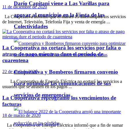
Darío Capitani viene a Las Varillas para
11 de diciembre de 2020
apoyar al municipio en la Fiesta de las
La Cooperativa informó que el martes 15 interrumpirá los servicios
de Internet, Televisión, Telefonía Fija y venta de emergía ...
Colectividades
La Cooperativa no cortará los servicios por falta o
atraso de pago mientras dure el periodo de
cuarentena
Cooperativa y Bomberos firmaron convenio
22 de abril de 2020
La Cooperativa de Energía Eléctrica no cortará los servicios a
para optimizar las comunicaciones de sus
usuarios que se atrasen en los pagos ...
servicios de emergencias
La Cooperativa reprogramó los vencimientos de
facturas
18 de marzo de 2020
La Cooperativa de Energía Eléctrica informó que a fin de sumar