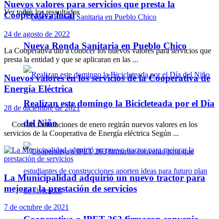
Nuevos valores para servicios que presta la
Ver todos los ressultados
Cooperativa local
24 de agosto de 2022
Nueva Ronda Sanitaria en Pueblo Chico
La Cooperativa dio a conocer los nuevos valores para servicios que
presta la entidad y que se aplicaran en las ...
Nuevos valores en los servicios de la Cooperativa de
Energía Eléctrica
Realizan este domingo la Bicicleteada por el Día
28 de diciembre de 2021
del Niño
Con las facturaciones de enero regirán nuevos valores en los
servicios de la Cooperativa de Energía eléctrica Según ...
La Municipalidad adquirió un nuevo tractor para
mejorar la prestación de servicios
7 de octubre de 2021