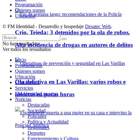
Programación
Quienes somos
Ubicación
© FM Identidad - Desarrollo y hospedaje
Desatec Web
.
Crio. Tejeda: 3 detenidos por la ola de robos.
No hay resultados.
Alta incidencia de drogas en autores de delitos
Ver todos los ressultados
Inicio
Programación
Quienes somos
Ubicación
Ola delictiva en Las Varillas: varios robos e
Contáctenos
Servicios
intentos en pocas horas
FM Identidad en vivo
Noticias
Destacadas
Sociedad
Policiales
Política y Actualidad
Regionales
Deportes
Entretenimiento y Cultura