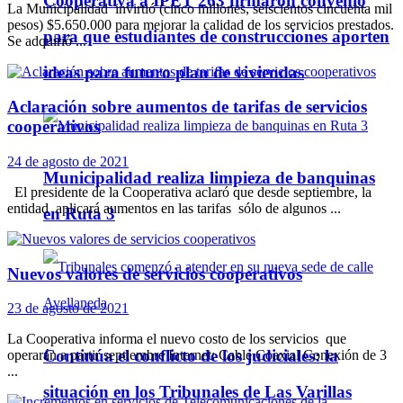
Cooperativa a IPET 263 firmaron convenio
La Municipalidad invirtió (cinco millones, seiscientos cincuenta mil
pesos) $5.650.000 para mejorar la calidad de los servicios prestados.
para que estudiantes de construcciones aporten
Se adquirió ...
ideas para futuro plan de viviendas
Aclaración sobre aumentos de tarifas de servicios
cooperativos
24 de agosto de 2021
Municipalidad realiza limpieza de banquinas
El presidente de la Cooperativa aclaró que desde septiembre, la
entidad aplicará aumentos en las tarifas sólo de algunos ...
en Ruta 3
Nuevos valores de servicios cooperativos
23 de agosto de 2021
La Cooperativa informa el nuevo costo de los servicios que
Continúa el conflicto de los judiciales: la
operarán a partir septiembre Internet: Cable Coaxial Conexión de 3
...
situación en los Tribunales de Las Varillas