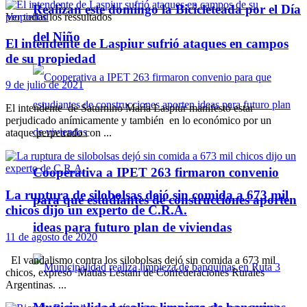
Realizan este domingo la Bicicleteada por el Día
Ver todos los ressultados
del Niño
El intendente de Laspiur sufrió ataques en campos
de su propiedad
9 de julio de 2021
El intendente de Saturnino María Laspiur manifestó estar
perjudicado anímicamente y también en lo económico por un
ataque perpetrado con ...
Cooperativa a IPET 263 firmaron convenio
La ruptura de silobolsas dejó sin comida a 673 mil
para que estudiantes de construcciones aporten
chicos dijo un experto de C.R.A.
ideas para futuro plan de viviendas
11 de agosto de 2020
El vandalismo contra los silobolsas dejó sin comida a 673 mil
chicos, expresó Matías Lestani de Confederaciones Rurales
Argentinas. ...