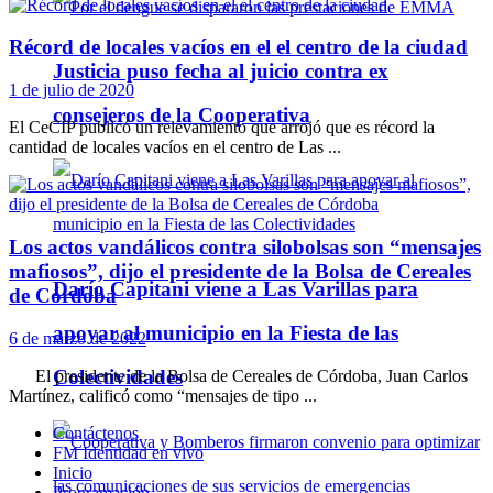
Récord de locales vacíos en el el centro de la ciudad
Justicia puso fecha al juicio contra ex
1 de julio de 2020
consejeros de la Cooperativa
El CeCIP publicó un relevamiento que arrojó que es récord la
cantidad de locales vacíos en el centro de Las ...
Los actos vandálicos contra silobolsas son “mensajes
mafiosos”, dijo el presidente de la Bolsa de Cereales
Darío Capitani viene a Las Varillas para
de Córdoba
apoyar al municipio en la Fiesta de las
6 de marzo de 2022
Colectividades
El presidente de la Bolsa de Cereales de Córdoba, Juan Carlos
Martínez, calificó como “mensajes de tipo ...
Contáctenos
FM Identidad en vivo
Inicio
Programación