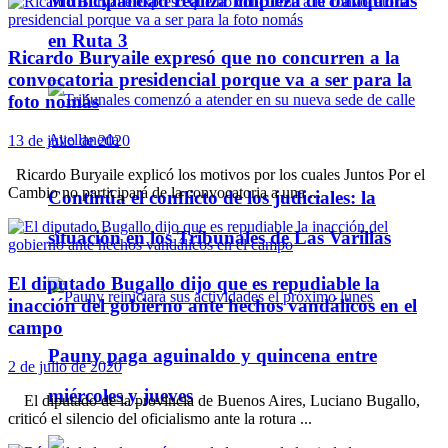
Municipalidad realiza limpieza de banquinas
en Ruta 3
Ricardo Buryaile expresó que no concurren a la
convocatoria presidencial porque va a ser para la
foto nomás
13 de julio de 2020
Ricardo Buryaile explicó los motivos por los cuales Juntos Por el
Cambio no participará de la convocatoria a una ...
Continúa el conflicto de los judiciales: la
situación en los Tribunales de Las Varillas
El diputado Bugallo dijo que es repudiable la
inacción del gobierno ante hechos vandálicos en el
campo
Pauny paga aguinaldo y quincena entre
2 de julio de 2020
miércoles y jueves
El diputado de la provincia de Buenos Aires, Luciano Bugallo,
criticó el silencio del oficialismo ante la rotura ...