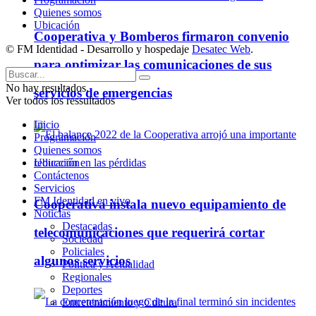
Quienes somos
Ubicación
Cooperativa y Bomberos firmaron convenio
© FM Identidad - Desarrollo y hospedaje
Desatec Web
.
para optimizar las comunicaciones de sus
No hay resultados.
servicios de emergencias
Ver todos los ressultados
Inicio
Programación
Quienes somos
Ubicación
Contáctenos
Servicios
FM Identidad en vivo
Cooperativa instala nuevo equipamiento de
Noticias
Destacadas
telecomunicaciones que requerirá cortar
Sociedad
Policiales
algunos servicios
Política y Actualidad
Regionales
Deportes
Entretenimiento y Cultura