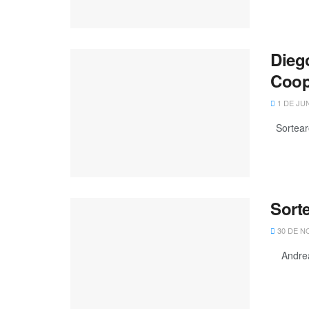
Dieg
Coop
1 DE JUN
Sortearo
Sort
30 DE N
Andrea C