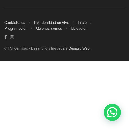
Contáctenos
FM Identidad en vivo
Inicio
Programación
Quienes somos
Ubicación
© FM Identidad - Desarrollo y hospedaje
Desatec Web
.