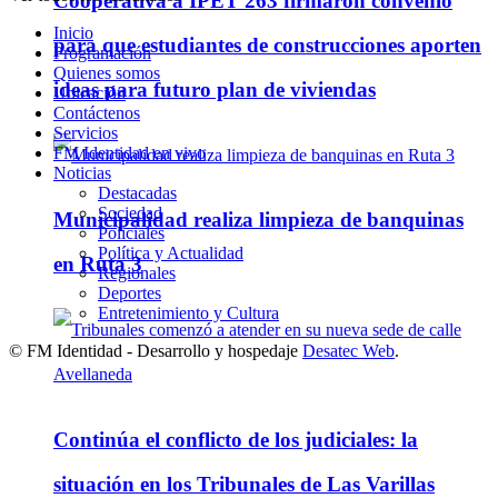
Cooperativa a IPET 263 firmaron convenio
Inicio
para que estudiantes de construcciones aporten
Programación
Quienes somos
ideas para futuro plan de viviendas
Ubicación
Contáctenos
Servicios
FM Identidad en vivo
Noticias
Destacadas
Sociedad
Municipalidad realiza limpieza de banquinas
Policiales
Política y Actualidad
en Ruta 3
Regionales
Deportes
Entretenimiento y Cultura
© FM Identidad - Desarrollo y hospedaje
Desatec Web
.
Continúa el conflicto de los judiciales: la
situación en los Tribunales de Las Varillas