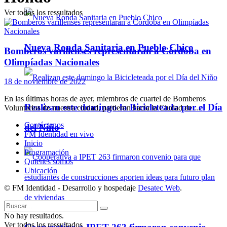
Ver todos los ressultados
Nueva Ronda Sanitaria en Pueblo Chico
Bomberos varillenses representarán a Córdoba en
Olimpíadas Nacionales
18 de noviembre de 2022
En las últimas horas de ayer, miembros de cuartel de Bomberos
Realizan este domingo la Bicicleteada por el Día
Voluntarios de nuestra ciudad, partieron hacia la Ciudad de ...
Contáctenos
del Niño
FM Identidad en vivo
Inicio
Programación
Quienes somos
Ubicación
© FM Identidad - Desarrollo y hospedaje
Desatec Web
.
No hay resultados.
Ver todos los ressultados