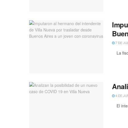
Impu
Buen
7 DE JU
La fisca
Anal
4 DE JU
El inten