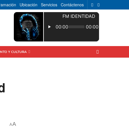
ramación
Ubicación
Servicios
Contáctenos
ENTO Y CULTURA
d
A
A