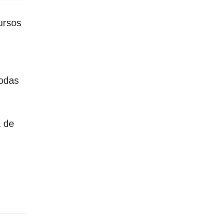
ursos
todas
a de