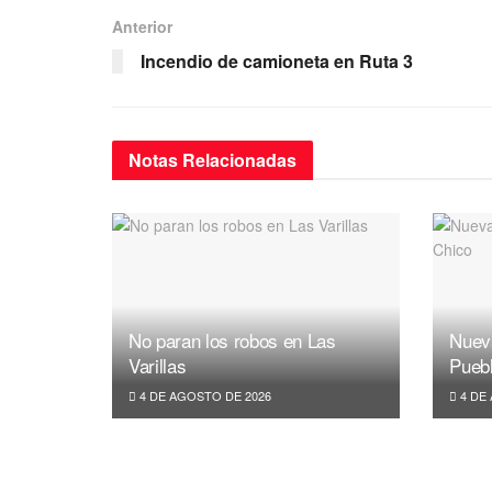
e
er
s
gr
Anterior
b
A
a
Incendio de camioneta en Ruta 3
o
p
m
o
p
k
Notas
Relacionadas
No paran los robos en Las
Nuev
Varillas
Pueb
4 DE AGOSTO DE 2026
4 DE