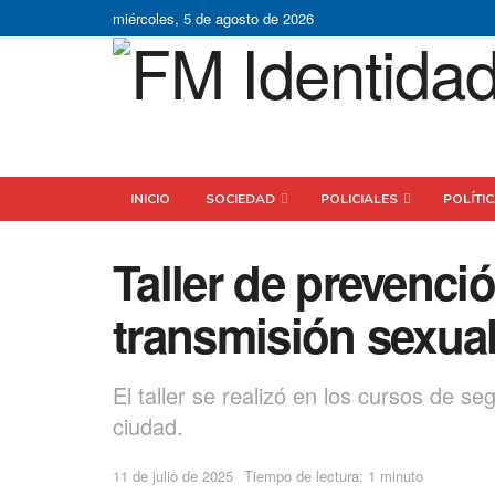
miércoles, 5 de agosto de 2026
INICIO
SOCIEDAD
POLICIALES
POLÍTI
Taller de prevenc
transmisión sexual
El taller se realizó en los cursos de 
ciudad.
11 de julio de 2025
Tiempo de lectura: 1 minuto