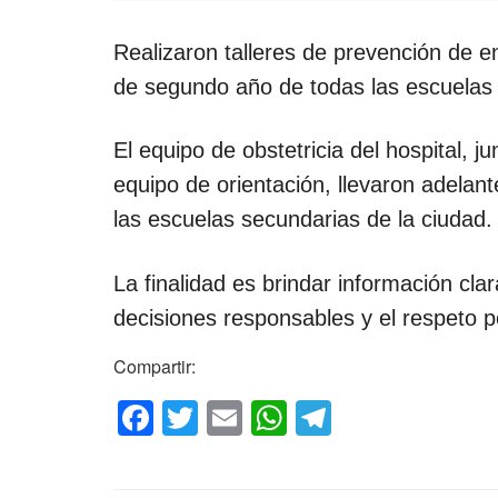
Realizaron talleres de prevención de 
de segundo año de todas las escuelas 
El equipo de obstetricia del hospital, 
equipo de orientación, llevaron adelan
las escuelas secundarias de la ciudad.
La finalidad es brindar información cla
decisiones responsables y el respeto po
Compartir:
F
T
E
W
T
a
wi
m
h
el
c
tt
ail
at
e