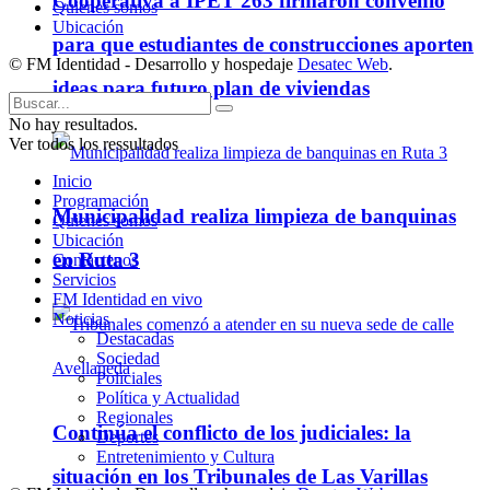
Cooperativa a IPET 263 firmaron convenio
Quienes somos
Ubicación
para que estudiantes de construcciones aporten
© FM Identidad - Desarrollo y hospedaje
Desatec Web
.
ideas para futuro plan de viviendas
No hay resultados.
Ver todos los ressultados
Inicio
Programación
Municipalidad realiza limpieza de banquinas
Quienes somos
Ubicación
en Ruta 3
Contáctenos
Servicios
FM Identidad en vivo
Noticias
Destacadas
Sociedad
Policiales
Política y Actualidad
Regionales
Continúa el conflicto de los judiciales: la
Deportes
Entretenimiento y Cultura
situación en los Tribunales de Las Varillas