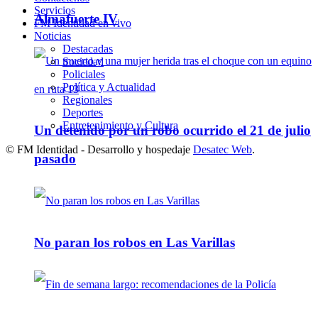
Servicios
Almafuerte IV
FM Identidad en vivo
Noticias
Destacadas
Sociedad
Policiales
Política y Actualidad
Regionales
Deportes
Entretenimiento y Cultura
Un detenido por un robo ocurrido el 21 de julio
© FM Identidad - Desarrollo y hospedaje
Desatec Web
.
pasado
No paran los robos en Las Varillas