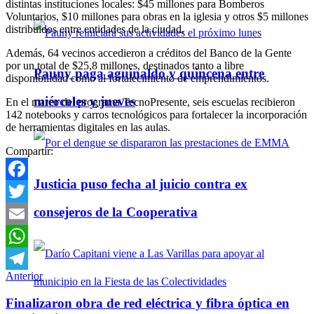
distintas instituciones locales: $45 millones para Bomberos
Voluntarios, $10 millones para obras en la iglesia y otros $5 millones
distribuidos entre entidades de la ciudad.
Además, 64 vecinos accedieron a créditos del Banco de la Gente
por un total de $25,8 millones, destinados tanto a libre
Pauny paga aguinaldo y quincena entre
disponibilidad como al fortalecimiento de emprendimientos.
miércoles y jueves
En el marco del programa TecnoPresente, seis escuelas recibieron
142 notebooks y carros tecnológicos para fortalecer la incorporación
de herramientas digitales en las aulas.
Compartir:
Justicia puso fecha al juicio contra ex
Facebook
consejeros de la Cooperativa
Twitter
Email
WhatsApp
Anterior
Telegram
Finalizaron obra de red eléctrica y fibra óptica en