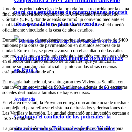
Cooperativa a IPET 263 firmaron convenio
Uno de los principales ejes de la jornada fue la recorrida por la etapa
para que estudiantes de construcciones aporten
final de la nueva sede regional de la Universidad Provincial de
Córdoba (UPC), donde además se firmó un convenio mediante el
ideas para futuro plan de viviendas
cual la Escuela Normal Superior Dalmacio Vélez Sarsfield quedó
oficialmente vinculada a la casa de altos estudios.
Durante la visita, el mandatario provincial anunció el envío de $400
millones para obras de pavimentación en distintos sectores de la
ciudad. Entre ellas, se prevé avanzar con el asfaltado de las calles
que rodean la nueva sede universitaria y también con mejoras viales
Municipalidad realiza limpieza de banquinas
en el sector del nuevo edificio de tribunales, que ya funciona,
aunque su inauguración oficial —junto con las obras cercanas—
en Ruta 3
está prevista para fin de año.
En materia habitacional, se entregaron tres Viviendas Semilla, con
una inversión provincial de $98,3 millones, además de 53 escrituras
sociales destinadas a familias de bajos recursos.
En el área de salud, la Provincia entregó una ambulancia de mediana
complejidad para reforzar el sistema de traslados y derivaciones de
Las Varillas y la región. La unidad demandó una inversión cercana a
Continúa el conflicto de los judiciales: la
los $70 millones.
situación en los Tribunales de Las Varillas
La jornada también incluyó anuncios de aportes económicos para