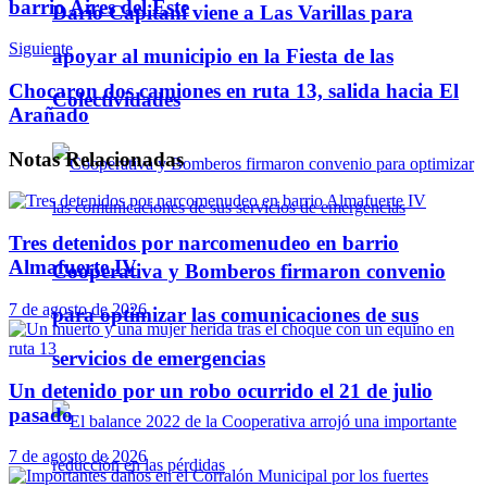
barrio Aires del Este
Darío Capitani viene a Las Varillas para
Siguiente
apoyar al municipio en la Fiesta de las
Chocaron dos camiones en ruta 13, salida hacia El
Colectividades
Arañado
Notas
Relacionadas
Tres detenidos por narcomenudeo en barrio
Almafuerte IV
Cooperativa y Bomberos firmaron convenio
7 de agosto de 2026
para optimizar las comunicaciones de sus
servicios de emergencias
Un detenido por un robo ocurrido el 21 de julio
pasado
7 de agosto de 2026