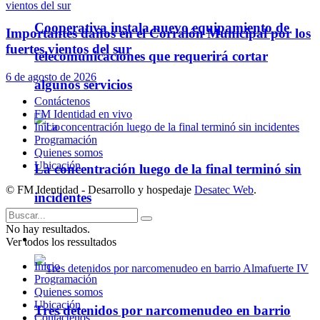
Cooperativa instala nuevo equipamiento de
Importantes daños en el Corralón Municipal por los
fuertes vientos del sur
telecomunicaciones que requerirá cortar
6 de agosto de 2026
algunos servicios
Contáctenos
FM Identidad en vivo
Inicio
Programación
Quienes somos
Ubicación
La concentración luego de la final terminó sin
© FM Identidad - Desarrollo y hospedaje
Desatec Web
.
incidentes
No hay resultados.
Policiales
Ver todos los ressultados
Inicio
Programación
Quienes somos
Ubicación
Tres detenidos por narcomenudeo en barrio
Contáctenos