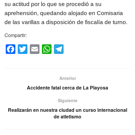
su actitud por lo que se procedió a su
aprehensión, quedando alojado en Comisaria
de las varillas a disposición de fiscalía de turno.
Compartir:
F
T
E
W
T
a
wi
m
h
el
c
tt
ail
at
e
e
er
s
gr
Anterior
b
A
a
Accidente fatal cerca de La Playosa
o
p
m
Siguiente
o
p
Realizarán en nuestra ciudad un curso internacional
k
de atletismo