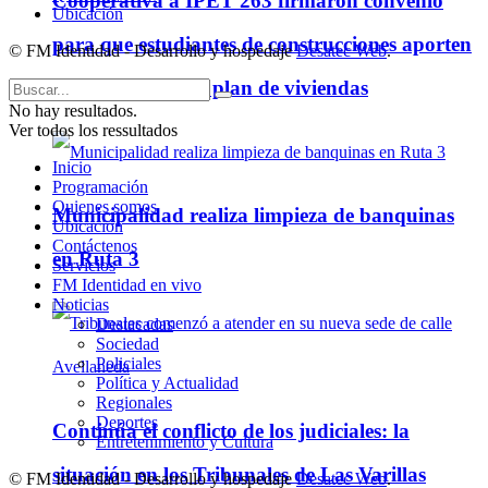
Cooperativa a IPET 263 firmaron convenio
Ubicación
para que estudiantes de construcciones aporten
© FM Identidad - Desarrollo y hospedaje
Desatec Web
.
ideas para futuro plan de viviendas
No hay resultados.
Ver todos los ressultados
Inicio
Programación
Quienes somos
Municipalidad realiza limpieza de banquinas
Ubicación
Contáctenos
en Ruta 3
Servicios
FM Identidad en vivo
Noticias
Destacadas
Sociedad
Policiales
Política y Actualidad
Regionales
Deportes
Continúa el conflicto de los judiciales: la
Entretenimiento y Cultura
situación en los Tribunales de Las Varillas
© FM Identidad - Desarrollo y hospedaje
Desatec Web
.