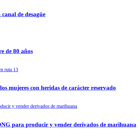
n canal de desagüe
re de 80 años
dos mujeres con heridas de carácter reservado
a ONG para producir y vender derivados de marihuana