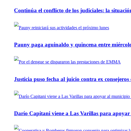
Continúa el conflicto de los judiciales: la situaci
Pauny paga aguinaldo y quincena entre miércole
Justicia puso fecha al juicio contra ex consejeros
Darío Capitani viene a Las Varillas para apoyar a