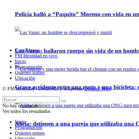
Policía halló a “Paquito” Moreno con vida en u
Contáctenos
Las Varas: hallaron cuerpo sin vida de un homb
FM Identidad en vivo
Inicio
Programación
Quienes somos
Ubicación
Grave accidente entre una moto y una bicicleta: 
© FM Identidad - Desarrollo y hospedaje
Desatec Web
.
No hay resultados.
Ver todos los ressultados
Inicio
Alicia: detienen a una pareja que utilizaba un
Programación
Quienes somos
Ubicación