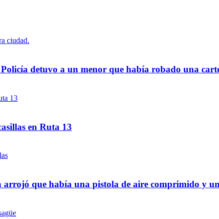
a Policía detuvo a un menor que había robado una cart
asillas en Ruta 13
 arrojó que había una pistola de aire comprimido y u