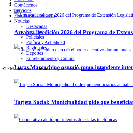
Política y Actualidad
Contáctenos
Servicios
FM Identidad en vivo
Noticias
Destacadas
Sociedad
Arranca la edición 2026 del Programa de Extensi
Policiales
Política y Actualidad
Regionales
Deportes
Entretenimiento y Cultura
Lucas Marenchino asumió como intendente inter
© FM Identidad - Desarrollo y hospedaje
Desatec Web
.
Tarjeta Social: Municipalidad pide que beneficiar