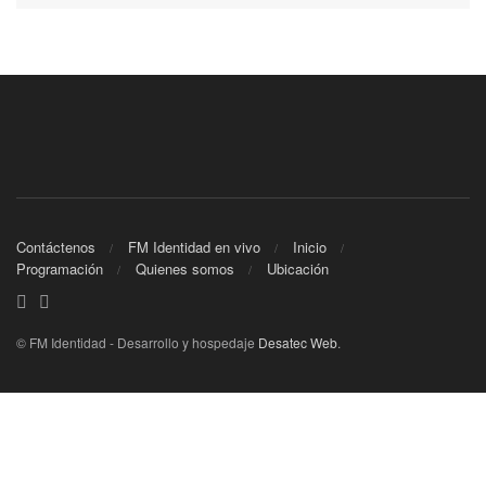
Contáctenos
FM Identidad en vivo
Inicio
Programación
Quienes somos
Ubicación
© FM Identidad - Desarrollo y hospedaje
Desatec Web
.