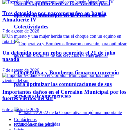
Darío Capitani viene a Las Varillas para
Tres detenidos por narcomenudeo en barrio
apoyar al municipio en la Fiesta de las
Almafuerte IV
Colectividades
7 de agosto de 2026
Un detenido por un robo ocurrido el 21 de julio
pasado
7 de agosto de 2026
Cooperativa y Bomberos firmaron convenio
para optimizar las comunicaciones de sus
Importantes daños en el Corralón Municipal por los
servicios de emergencias
fuertes vientos del sur
6 de agosto de 2026
Contáctenos
FM Identidad en vivo
Inicio