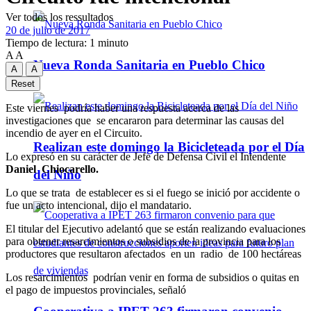
Ver todos los ressultados
20 de julio de 2017
Tiempo de lectura: 1 minuto
A
A
Nueva Ronda Sanitaria en Pueblo Chico
A
A
Reset
Este viernes podría haber una respuesta acerca de las
investigaciones que se encararon para determinar las causas del
incendio de ayer en el Circuito.
Realizan este domingo la Bicicleteada por el Día
Lo expresó en su carácter de Jefe de Defensa Civil el Intendente
Daniel Chiocarello.
del Niño
Lo que se trata de establecer es si el fuego se inició por accidente o
fue un acto intencional, dijo el mandatario.
El titular del Ejecutivo adelantó que se están realizando evaluaciones
para obtener resarcimientos o subsidios de la provincia para los
productores que resultaron afectados en un radio de 100 hectáreas
Los resarcimientos podrían venir en forma de subsidios o quitas en
el pago de impuestos provinciales, señaló