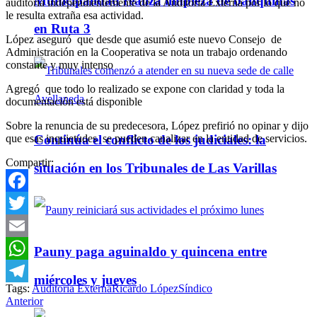
Municipalidad realiza limpieza de banquinas
auditoría independientemente de la Auditoría Externa por lo que no
le resulta extraña esa actividad.
en Ruta 3
López aseguró que desde que asumió este nuevo Consejo de
Administración en la Cooperativa se nota un trabajo ordenando
constante y muy intenso
Agregó que todo lo realizado se expone con claridad y toda la
documentación está disponible
Sobre la renuncia de su predecesora, López prefirió no opinar y dijo
que esas inquietudes se pueden canalizar en la entidad de servicios.
Continúa el conflicto de los judiciales: la
Compartir:
situación en los Tribunales de Las Varillas
Facebook
Twitter
Email
Pauny paga aguinaldo y quincena entre
WhatsApp
miércoles y jueves
Tags:
Auditoría Externa
Ricardo López
Síndico
Telegram
Anterior