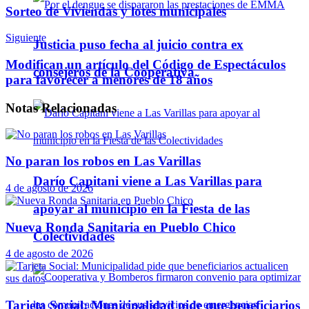
Sorteo de Viviendas y lotes municipales
Siguiente
Justicia puso fecha al juicio contra ex
Modifican un artículo del Código de Espectáculos
consejeros de la Cooperativa
para favorecer a menores de 18 años
Notas
Relacionadas
No paran los robos en Las Varillas
Darío Capitani viene a Las Varillas para
4 de agosto de 2026
apoyar al municipio en la Fiesta de las
Nueva Ronda Sanitaria en Pueblo Chico
Colectividades
4 de agosto de 2026
Tarjeta Social: Municipalidad pide que beneficiarios