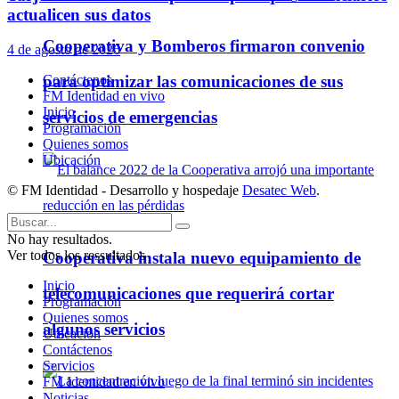
actualicen sus datos
Cooperativa y Bomberos firmaron convenio
4 de agosto de 2026
Contáctenos
para optimizar las comunicaciones de sus
FM Identidad en vivo
Inicio
servicios de emergencias
Programación
Quienes somos
Ubicación
© FM Identidad - Desarrollo y hospedaje
Desatec Web
.
No hay resultados.
Ver todos los ressultados
Cooperativa instala nuevo equipamiento de
Inicio
telecomunicaciones que requerirá cortar
Programación
Quienes somos
algunos servicios
Ubicación
Contáctenos
Servicios
FM Identidad en vivo
Noticias