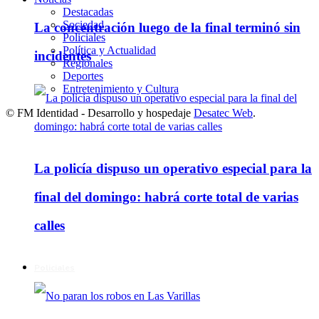
Destacadas
Sociedad
La concentración luego de la final terminó sin
Policiales
Política y Actualidad
incidentes
Regionales
Deportes
Entretenimiento y Cultura
© FM Identidad - Desarrollo y hospedaje
Desatec Web
.
La policía dispuso un operativo especial para la
final del domingo: habrá corte total de varias
calles
Policiales