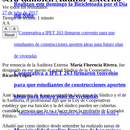
Realizan este domingo la Bicicleteada por el Día
Ver todos los ressultados
27 de julio de 2017
del Niño
Tiempo de lectura: 1 minuto
A
A
A
A
Reset
Por renuncia de la Auditora Externa
María Florencia Rivera
, fue
designado en ese puesto el actual Síndico de la Cooperativa,
Cooperativa a IPET 263 firmaron convenio
Ricardo López
para que estudiantes de construcciones aporten
Ante la pregunta de si son compatibles los cargos de Síndico y el de
ideas para futuro plan de viviendas
la Auditoría, el profesional dijo que la Ley de Cooperativas
establece que esa función y la del síndico pueden ser cubiertas
cuando la persona que lo va a hacer tiene la profesión de Contador
Público.
Añadió que como síndico desde setiembre ha realizado tareas de