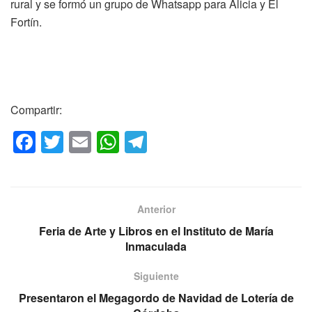
rural y se formó un grupo de Whatsapp para Alicia y El
Fortín.
Compartir:
F
T
E
W
T
a
wi
m
h
el
c
tt
ail
at
e
e
er
s
gr
Anterior
b
A
a
Feria de Arte y Libros en el Instituto de María
o
p
m
Inmaculada
o
p
Siguiente
k
Presentaron el Megagordo de Navidad de Lotería de