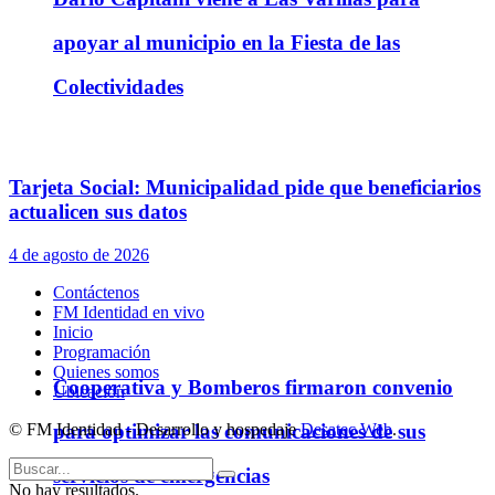
apoyar al municipio en la Fiesta de las
Colectividades
Tarjeta Social: Municipalidad pide que beneficiarios
actualicen sus datos
4 de agosto de 2026
Contáctenos
FM Identidad en vivo
Inicio
Programación
Quienes somos
Cooperativa y Bomberos firmaron convenio
Ubicación
© FM Identidad - Desarrollo y hospedaje
Desatec Web
.
para optimizar las comunicaciones de sus
servicios de emergencias
No hay resultados.