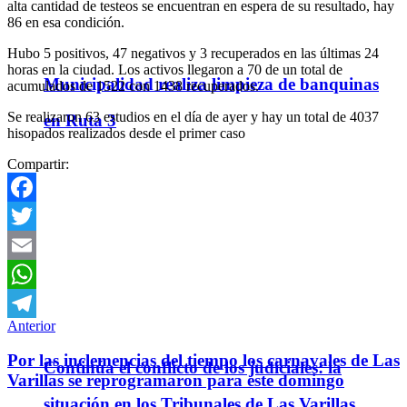
alta cantidad de testeos se encuentran en espera de su resultado, hay
86 en esa condición.
Hubo 5 positivos, 47 negativos y 3 recuperados en las últimas 24
horas en la ciudad. Los activos llegaron a 70 de un total de
Municipalidad realiza limpieza de banquinas
acumulados de 1522 con 1438 recuperados.
Se realizaron 63 estudios en el día de ayer y hay un total de 4037
en Ruta 3
hisopados realizados desde el primer caso
Compartir:
Facebook
Twitter
Email
WhatsApp
Anterior
Telegram
Por las inclemencias del tiempo los carnavales de Las
Continúa el conflicto de los judiciales: la
Varillas se reprogramaron para este domingo
situación en los Tribunales de Las Varillas