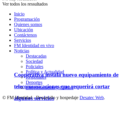
Ver todos los ressultados
Inicio
Programación
Quienes somos
Ubicación
Contáctenos
Servicios
FM Identidad en vivo
Noticias
Destacadas
Sociedad
Policiales
Política y Actualidad
Cooperativa instala nuevo equipamiento de
Regionales
Deportes
telecomunicaciones que requerirá cortar
Entretenimiento y Cultura
© FM Identidad - Desarrollo y hospedaje
algunos servicios
Desatec Web
.