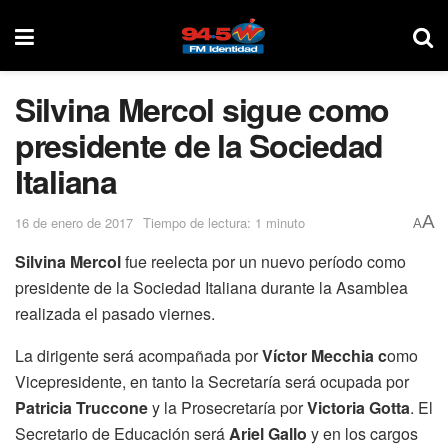
Silvina Mercol sigue como
presidente de la Sociedad
Italiana
A
16 de enero de 2017
Tiempo de lectura: 1 minuto
A
Silvina Mercol
fue reelecta por un nuevo período como
presidente de la Sociedad Italiana durante la Asamblea
realizada el pasado viernes.
La dirigente será acompañada por
Víctor Mecchia c
omo
Vicepresidente, en tanto la Secretaría será ocupada por
Patricia
Truccone
y la Prosecretaría por
Victoria Gotta
. El
Secretario de Educación será
Ariel Gallo
y en los cargos