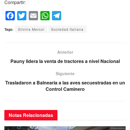
Compartir:
F
T
E
W
T
a
wi
m
h
el
Tags:
Silvina Mercol
Sociedad Italiana
c
tt
ail
at
e
e
er
s
gr
b
A
a
Anterior
o
p
m
Pauny lidera la venta de tractores a nivel Nacional
o
p
Siguiente
k
Trasladaron a Balnearia a las aves secuestradas en un
Control Caminero
Notas
Relacionadas