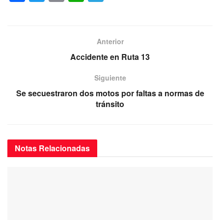
a
wi
m
h
el
c
tt
ail
at
e
e
er
s
gr
Anterior
b
A
a
Accidente en Ruta 13
o
p
m
Siguiente
o
p
Se secuestraron dos motos por faltas a normas de
k
tránsito
Notas
Relacionadas