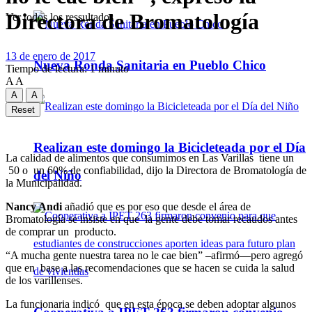
Directora de Bromatología
Ver todos los ressultados
13 de enero de 2017
Nueva Ronda Sanitaria en Pueblo Chico
Tiempo de lectura: 1 minuto
A
A
A
A
Reset
Realizan este domingo la Bicicleteada por el Día
La calidad de alimentos que consumimos en Las Varillas tiene un
50 o un 60% de confiabilidad, dijo la Directora de Bromatología de
del Niño
la Municipalidad.
Nancy Andi
añadió que es por eso que desde el área de
Bromatología se insiste en que la gente debe tomar recaudos antes
de comprar un producto.
“A mucha gente nuestra tarea no le cae bien” –afirmó—pero agregó
que en base a las recomendaciones que se hacen se cuida la salud
de los varillenses.
La funcionaria indicó que en esta época se deben adoptar algunos