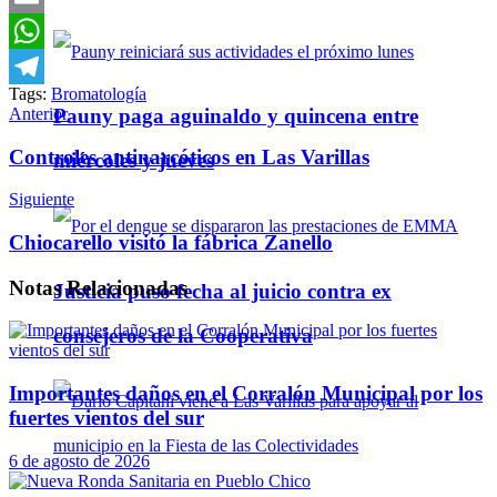
Email
WhatsApp
Tags:
Bromatología
Telegram
Anterior
Pauny paga aguinaldo y quincena entre
Controles antinarcóticos en Las Varillas
miércoles y jueves
Siguiente
Chiocarello visitó la fábrica Zanello
Notas
Relacionadas
Justicia puso fecha al juicio contra ex
consejeros de la Cooperativa
Importantes daños en el Corralón Municipal por los
fuertes vientos del sur
6 de agosto de 2026