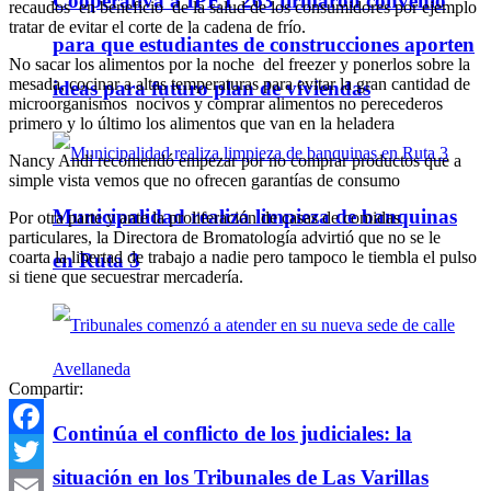
Cooperativa a IPET 263 firmaron convenio
recaudos en beneficio de la salud de los consumidores por ejemplo
tratar de evitar el corte de la cadena de frío.
para que estudiantes de construcciones aporten
No sacar los alimentos por la noche del freezer y ponerlos sobre la
mesada, cocinar a altas temperaturas para evitar la gran cantidad de
ideas para futuro plan de viviendas
microorganismos nocivos y comprar alimentos no perecederos
primero y lo último los alimentos que van en la heladera
Nancy Andi recomendó empezar por no comprar productos que a
simple vista vemos que no ofrecen garantías de consumo
Municipalidad realiza limpieza de banquinas
Por otra parte y ante la proliferación de casas de comidas
particulares, la Directora de Bromatología advirtió que no se le
coarta la libertad de trabajo a nadie pero tampoco le tiembla el pulso
en Ruta 3
si tiene que secuestrar mercadería.
Compartir:
Continúa el conflicto de los judiciales: la
Facebook
situación en los Tribunales de Las Varillas
Twitter