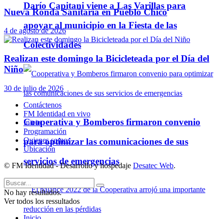
Darío Capitani viene a Las Varillas para
Nueva Ronda Sanitaria en Pueblo Chico
apoyar al municipio en la Fiesta de las
4 de agosto de 2026
Colectividades
Realizan este domingo la Bicicleteada por el Día del
Niño
30 de julio de 2026
Contáctenos
FM Identidad en vivo
Cooperativa y Bomberos firmaron convenio
Inicio
Programación
Quienes somos
para optimizar las comunicaciones de sus
Ubicación
servicios de emergencias
© FM Identidad - Desarrollo y hospedaje
Desatec Web
.
No hay resultados.
Ver todos los ressultados
Inicio