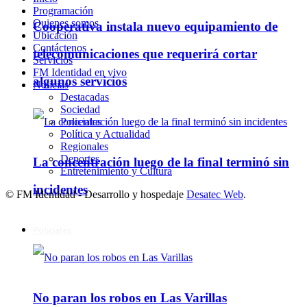
Programación
Quienes somos
Cooperativa instala nuevo equipamiento de
Ubicación
Contáctenos
telecomunicaciones que requerirá cortar
Servicios
FM Identidad en vivo
algunos servicios
Noticias
Destacadas
Sociedad
Policiales
Política y Actualidad
Regionales
Deportes
La concentración luego de la final terminó sin
Entretenimiento y Cultura
incidentes
© FM Identidad - Desarrollo y hospedaje
Desatec Web
.
Policiales
No paran los robos en Las Varillas