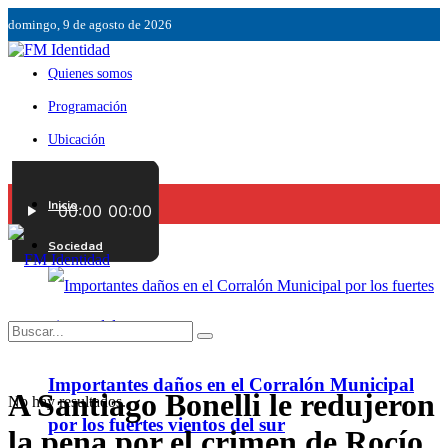
domingo, 9 de agosto de 2026
Quienes somos
Programación
Ubicación
Servicios
Inicio
Contáctenos
Sociedad
Importantes daños en el Corralón Municipal
A Santiago Bonelli le redujeron
No hay resultados.
por los fuertes vientos del sur
la pena por el crimen de Rocío