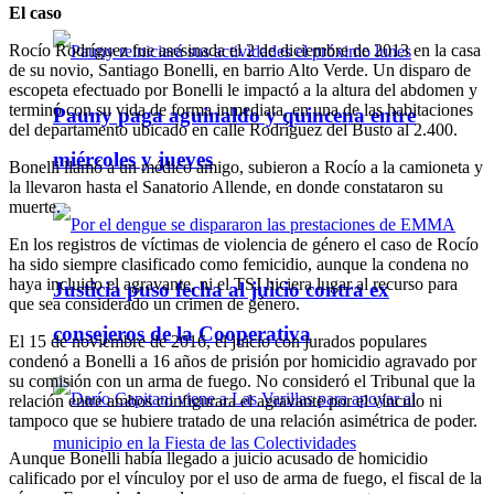
El caso
Rocío Rodríguez fue asesinada el 2 de diciembre de 2013 en la casa
de su novio, Santiago Bonelli, en barrio Alto Verde. Un disparo de
escopeta efectuado por Bonelli le impactó a la altura del abdomen y
terminó con su vida de forma inmediata, en una de las habitaciones
Pauny paga aguinaldo y quincena entre
del departamento ubicado en calle Rodríguez del Busto al 2.400.
miércoles y jueves
Bonelli llamó a un médico amigo, subieron a Rocío a la camioneta y
la llevaron hasta el Sanatorio Allende, en donde constataron su
muerte.
En los registros de víctimas de violencia de género el caso de Rocío
ha sido siempre clasificado como femicidio, aunque la condena no
haya incluido el agravante, ni el TSJ hiciera lugar al recurso para
Justicia puso fecha al juicio contra ex
que sea considerado un crimen de género.
consejeros de la Cooperativa
El 15 de noviembre de 2016, el juicio con jurados populares
condenó a Bonelli a 16 años de prisión por homicidio agravado por
su comisión con un arma de fuego. No consideró el Tribunal que la
relación entre ambos configurara el agravante por el vínculo ni
tampoco que se hubiere tratado de una relación asimétrica de poder.
Aunque Bonelli había llegado a juicio acusado de homicidio
calificado por el vínculoy por el uso de arma de fuego, el fiscal de la