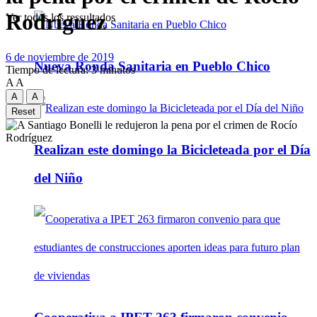
Rodríguez
Ver todos los ressultados
6 de noviembre de 2019
Nueva Ronda Sanitaria en Pueblo Chico
Tiempo de lectura: 3 minutos
A
A
A
A
Reset
Realizan este domingo la Bicicleteada por el Día
del Niño