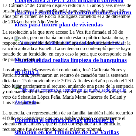
Cooperativa a IPET 263 firmaron convenio
La Cámara 5ª del Crimen dispuso reducir a 15 años y seis meses de
prisión la pena a Santiago Bonelli, condenado inicialmente a 16
para que estudiantes de construcciones aporten
años por el crimen de Rocío Rodríguez cometido el 2 de diciembre
de 2013 en barrio Alto Verde.
ideas para futuro plan de viviendas
La resolución a la que tuvo acceso La Voz fue firmada el 30 de
mayo pasado, pero no había tomado estado público hasta ahora, y
responde a un pedido del Tribunal Superior de Justicia de revisar la
sanción aplicada a Bonelli. La sentencia no contempló que se haya
tratado de un femicidio, en cuyo caso la pena que corresponde es la
de prisión perpetua.
Municipalidad realiza limpieza de banquinas
Los abogados defensores del condenado, José Cafferata Nores y
en Ruta 3
Patricia Soria, presentaron un recurso de casación tras la sentencia
dictada el 15 de noviembre de 2016. A finales del año pasado el TSJ
hizo lugar parciamente al recurso, anulando una parte de la sentencia
y ordenando al tribunal de origen que fije una nueva sanción, con el
voto de Sebastián López Peña, María Marta Cáceres de Bolatti y
Luis Enrique Rubio.
La querella, en representación de su familia, también había recurrido
el fallo por considerar que no se había valorado correctamente el
Continúa el conflicto de los judiciales: la
vínculo entre ambos y que el caso corresponde a un femicidio,
recurso que fue desestimado por el máximo tribunal.
situación en los Tribunales de Las Varillas