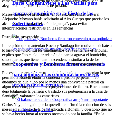
cámara Fernando Amoedo no sostuvo esos agravantes, y en su
Darío Capitani viene a Las Varillas para
alegato había pedido 12 años de prisión.
apoyar al municipio en la Fiesta de las
Meses después de la condena, el por entonces fiscal General
Alejandro Moyano había solicitado al Alto Cuerpo que precise los
Colectividades
alcances de la figura “relación de pareja”, para evitar
interpretaciones restrictivas en las sentencias.
Pareja sin proyección
La relación que mantenían Rocío y Santiago fue motivo de debate a
lo largo del juicio. En los fundamentos de la sentencia el Tribunal
explicó que “no cualquier relación de pareja agrava el homicidio,
sino aquellas que tienen una trascendencia similar a la de los
Cooperativa y Bomberos firmaron convenio
matrimonios, como las uniones que se llamaban concubinatos”.
Fue esa interpretación restringida del vínculo que mantenían la que
para optimizar las comunicaciones de sus
permitió a Bonelli eludir la condena a prisión perpetua. “No
dudamos de que hubo por lo menos una convivencia parcial en
servicios de emergencias
algún momento, pero no tuvo proyecciones de futuro. Rocío nunca
dejó totalmente la pensión o trasladó sus pertenencias a la casa de
Santiago”, valoraron los camaristas.
Carlos Nayi, abogado por la querella, confirmó la reducción de seis
meses en el monto de la pena aplicada a Bonelli, y cuestionó que no
se haya hecho lugar al recurso promovido por la familia. “En la