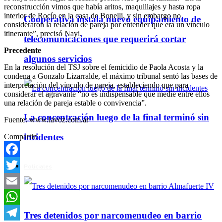
reconstrucción vimos que había aritos, maquillajes y hasta ropa
interior de Rocío en la casa de Bonelli, y sin embargo no
Cooperativa instala nuevo equipamiento de
consideraron la relación de pareja por entender que era un vínculo
itinerante”, precisó Nayi.
telecomunicaciones que requerirá cortar
Precedente
algunos servicios
En la resolución del TSJ sobre el femicidio de Paola Acosta y la
condena a Gonzalo Lizarralde, el máximo tribunal sentó las bases de
interpretación del vínculo de pareja, estableciendo que para
considerar el agravante “no es indispensable que medie entre ellos
una relación de pareja estable o convivencia”.
La concentración luego de la final terminó sin
Fuente: www.lavoz.com.ar
incidentes
Compartir:
Facebook
Policiales
Twitter
Email
WhatsApp
Tres detenidos por narcomenudeo en barrio