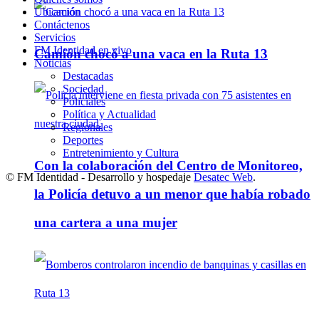
Ubicación
Contáctenos
Servicios
FM Identidad en vivo
Camión chocó a una vaca en la Ruta 13
Noticias
Destacadas
Sociedad
Policiales
Política y Actualidad
Regionales
Deportes
Entretenimiento y Cultura
Con la colaboración del Centro de Monitoreo,
© FM Identidad - Desarrollo y hospedaje
Desatec Web
.
la Policía detuvo a un menor que había robado
una cartera a una mujer