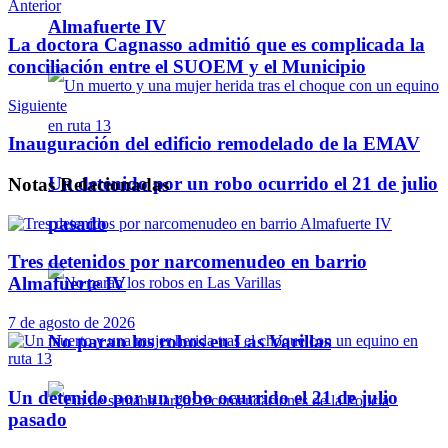
Anterior
Telegram
Almafuerte IV
La doctora Cagnasso admitió que es complicada la
conciliación entre el SUOEM y el Municipio
Siguiente
Inauguración del edificio remodelado de la EMAV
Un detenido por un robo ocurrido el 21 de julio
Notas
Relacionadas
pasado
Tres detenidos por narcomenudeo en barrio
Almafuerte IV
7 de agosto de 2026
No paran los robos en Las Varillas
Un detenido por un robo ocurrido el 21 de julio
pasado