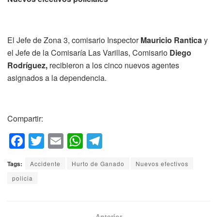
El Jefe de Zona 3, comisario Inspector
Mauricio Rantica
y
el Jefe de la Comisaría Las Varillas, Comisario
Diego
Rodríguez,
recibieron a los cinco nuevos agentes
asignados a la dependencia.
Compartir:
F
T
E
W
T
a
wi
m
h
el
Tags:
Accidente
Hurto de Ganado
Nuevos efectivos
c
tt
ail
at
e
policia
e
er
s
gr
b
A
a
Anterior