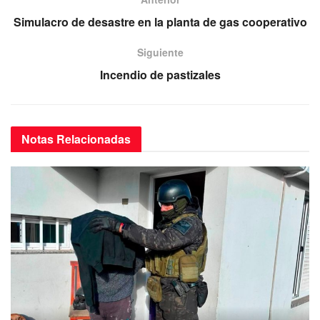
o
p
m
o
p
Simulacro de desastre en la planta de gas cooperativo
k
Siguiente
Incendio de pastizales
Notas
Relacionadas