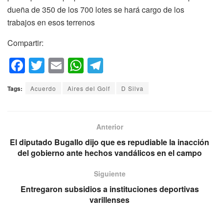
dueña de 350 de los 700 lotes se hará cargo de los
trabajos en esos terrenos
Compartir:
F
T
E
W
T
a
wi
m
h
el
Tags:
Acuerdo
Aires del Golf
D Silva
c
tt
ail
at
e
e
er
s
gr
b
A
a
Anterior
o
p
m
El diputado Bugallo dijo que es repudiable la inacción
del gobierno ante hechos vandálicos en el campo
o
p
k
Siguiente
Entregaron subsidios a instituciones deportivas
varillenses