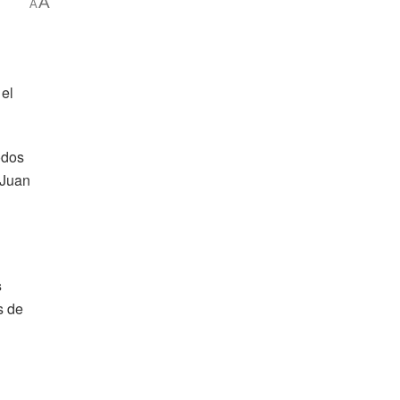
A
A
 el
odos
 Juan
s
s de