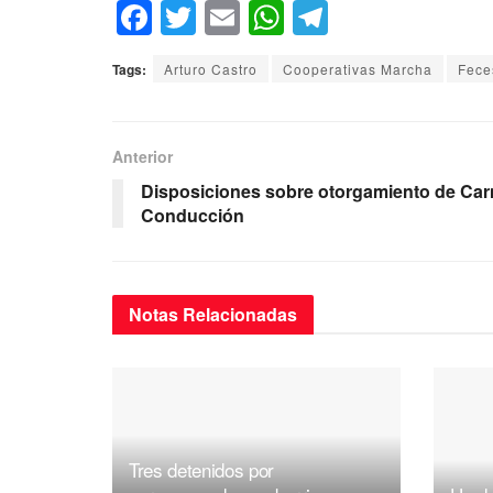
F
T
E
W
T
a
wi
m
h
el
Tags:
Arturo Castro
Cooperativas Marcha
Fece
c
tt
ail
at
e
e
er
s
gr
b
A
a
Anterior
o
p
m
Disposiciones sobre otorgamiento de Car
Conducción
o
p
k
Notas
Relacionadas
Tres detenidos por