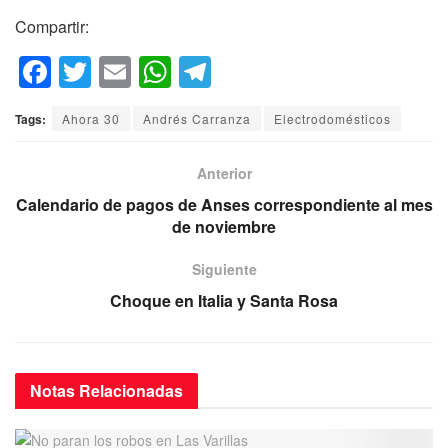
Compartir:
F
T
E
W
T
a
wi
m
h
el
Tags:
Ahora 30
Andrés Carranza
Electrodomésticos
c
tt
ail
at
e
e
er
s
gr
Anterior
b
A
a
Calendario de pagos de Anses correspondiente al mes
o
p
m
de noviembre
o
p
Siguiente
k
Choque en Italia y Santa Rosa
Notas
Relacionadas