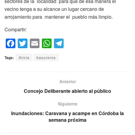
sectores de la localidad para que de esa manera el
vecino tenga a su alcance un lugar cercano de
arrojamiento para mantener el pueblo más limpio.
Compartir:
F
T
E
W
T
a
wi
m
h
el
Tags:
Alicia
basureros
c
tt
ail
at
e
e
er
s
gr
b
A
a
Anterior
o
p
m
Concejo Deliberante abierto al público
o
p
Siguiente
k
Inundaciones: Caravana y acampe en Córdoba la
semana próxima