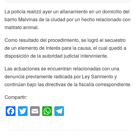
La policía realizó ayer un allanamiento en un domicilio del
barrio Malvinas de la ciudad por un hecho relacionado con
maltrato animal.
Como resultado del procedimiento, se logró el secuestro
de un elemento de interés para la causa, el cual quedó a
disposición de la autoridad judicial interviniente.
Las actuaciones se encuentran relacionadas con una
denuncia previamente radicada por Ley Sarmiento y
continúan bajo las directivas de la fiscalía correspondiente.
Compartir:
F
T
E
W
T
a
wi
m
h
el
c
tt
ail
at
e