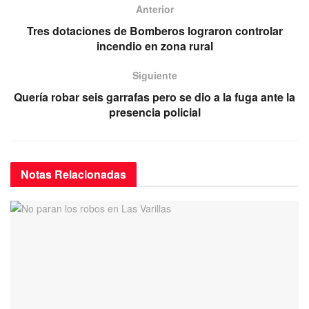
e
er
s
gr
Anterior
b
A
a
Tres dotaciones de Bomberos lograron controlar
o
p
m
incendio en zona rural
o
p
Siguiente
k
Quería robar seis garrafas pero se dio a la fuga ante la
presencia policial
Notas
Relacionadas