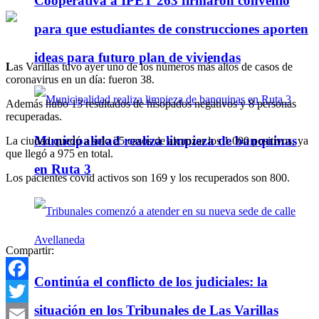
Cooperativa a IPET 263 firmaron convenio
para que estudiantes de construcciones aporten
ideas para futuro plan de viviendas
L
as Varillas tuvo ayer uno de los números más altos de casos de
coronavirus en un día: fueron 38.
Además hubo 13 resultados de hisopados negativos y 8 personas
recuperadas.
Municipalidad realiza limpieza de banquinas
La ciudad quedó a solo 25 casos de alcanzar los 1.000 positivos, ya
que llegó a 975 en total.
en Ruta 3
Los pacientes covid activos son 169 y los recuperados son 800.
Compartir:
Continúa el conflicto de los judiciales: la
Facebook
situación en los Tribunales de Las Varillas
Twitter