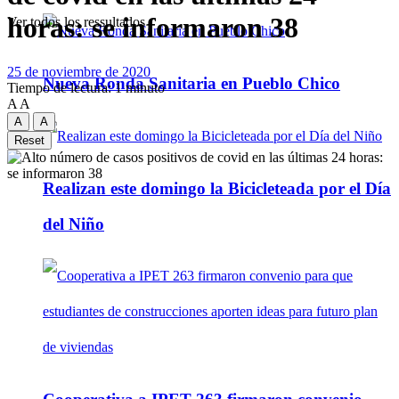
horas: se informaron 38
Ver todos los ressultados
25 de noviembre de 2020
Nueva Ronda Sanitaria en Pueblo Chico
Tiempo de lectura: 1 minuto
A
A
A
A
Reset
Realizan este domingo la Bicicleteada por el Día
del Niño