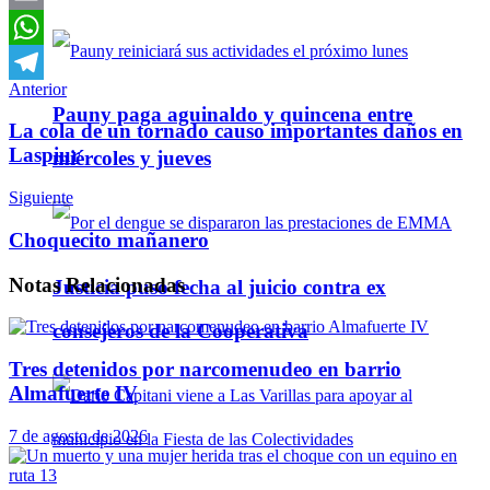
Email
WhatsApp
Anterior
Telegram
Pauny paga aguinaldo y quincena entre
La cola de un tornado causo importantes daños en
Laspiur
miércoles y jueves
Siguiente
Choquecito mañanero
Notas
Relacionadas
Justicia puso fecha al juicio contra ex
consejeros de la Cooperativa
Tres detenidos por narcomenudeo en barrio
Almafuerte IV
7 de agosto de 2026