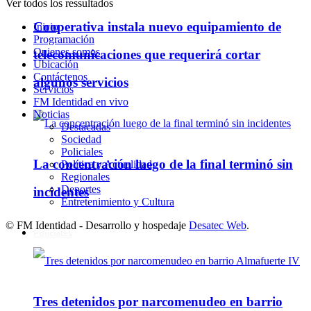
Ver todos los ressultados
Cooperativa instala nuevo equipamiento de
Inicio
Programación
Quienes somos
telecomunicaciones que requerirá cortar
Ubicación
Contáctenos
algunos servicios
Servicios
FM Identidad en vivo
Noticias
Destacadas
Sociedad
Policiales
La concentración luego de la final terminó sin
Política y Actualidad
Regionales
Deportes
incidentes
Entretenimiento y Cultura
© FM Identidad - Desarrollo y hospedaje
Desatec Web
.
Policiales
Tres detenidos por narcomenudeo en barrio