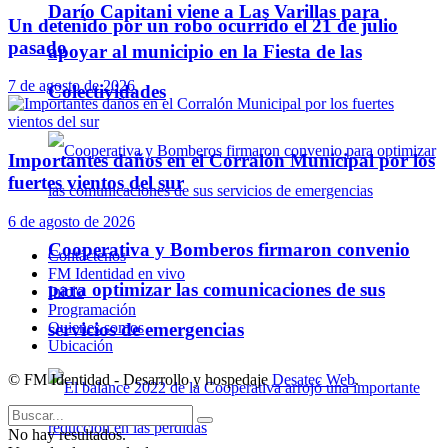
Darío Capitani viene a Las Varillas para
Un detenido por un robo ocurrido el 21 de julio
pasado
apoyar al municipio en la Fiesta de las
7 de agosto de 2026
Colectividades
Importantes daños en el Corralón Municipal por los
fuertes vientos del sur
6 de agosto de 2026
Cooperativa y Bomberos firmaron convenio
Contáctenos
FM Identidad en vivo
para optimizar las comunicaciones de sus
Inicio
Programación
servicios de emergencias
Quienes somos
Ubicación
© FM Identidad - Desarrollo y hospedaje
Desatec Web
.
No hay resultados.