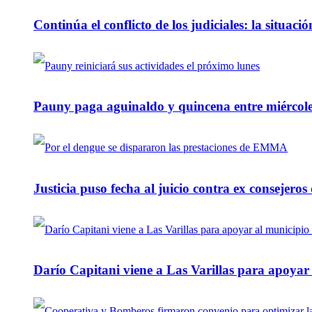
Continúa el conflicto de los judiciales: la situaci
Pauny paga aguinaldo y quincena entre miércole
Justicia puso fecha al juicio contra ex consejeros
Darío Capitani viene a Las Varillas para apoyar a