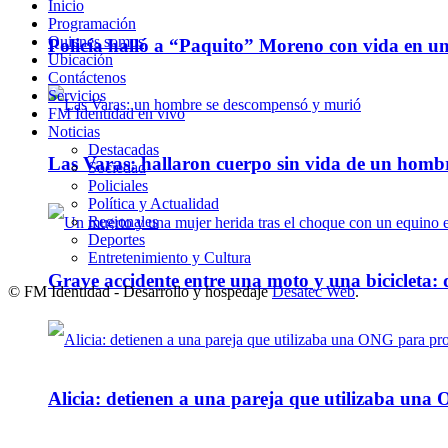
Inicio
Programación
Quienes somos
Policía halló a “Paquito” Moreno con vida en u
Ubicación
Contáctenos
Servicios
FM Identidad en vivo
Noticias
Destacadas
Las Varas: hallaron cuerpo sin vida de un homb
Sociedad
Policiales
Política y Actualidad
Regionales
Deportes
Entretenimiento y Cultura
Grave accidente entre una moto y una bicicleta: 
© FM Identidad - Desarrollo y hospedaje
Desatec Web
.
Alicia: detienen a una pareja que utilizaba un