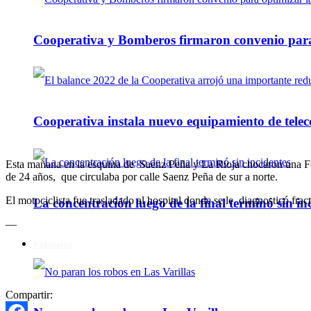
Cooperativa y Bomberos firmaron convenio para 
Cooperativa instala nuevo equipamiento de telec
Esta mañana en la esquina de Saenz Peña y La Rioja chocaron una Fo
de 24 años, que circulaba por calle Saenz Peña de sur a norte.
El motociclista fue trasladado al hospital donde se le diagnosticó frac
La concentración luego de la final terminó sin in
—
Policiales
Compartir: