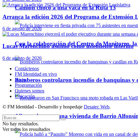
Camión chocó a una vaca en la Ruta 13
Arranca la edición 2026 del Programa de Extensión L
6 de agosto de 2026
Con la colaboración del Centro de Monitoreo, l
Lucas Marenchino asumió como intendente interino
6 de agosto de 2026
Contáctenos
FM Identidad en vivo
Bomberos controlaron incendio de banquinas y c
Inicio
Programación
Quienes somos
Ubicación
© FM Identidad - Desarrollo y hospedaje
Desatec Web
.
Allanamiento en una vivienda de Barrio Alfonsín
No hay resultados.
Ver todos los ressultados