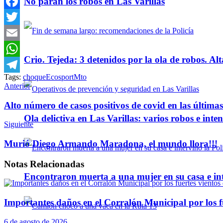
No paran los robos en Las Varillas
Facebook
Twitter
Email
Crio. Tejeda: 3 detenidos por la ola de robos. Alt
WhatsApp
Tags:
choque
Ecosport
Mto
Telegram
Anterior
Alto número de casos positivos de covid en las última
Ola delictiva en Las Varillas: varios robos e inte
Siguiente
Murió Diego Armando Maradona, el mundo llora!!!
Notas
Relacionadas
Encontraron muerta a una mujer en su casa e inte
Importantes daños en el Corralón Municipal por los fu
6 de agosto de 2026