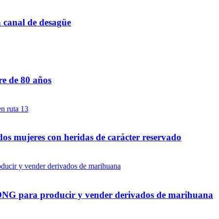
n canal de desagüe
re de 80 años
dos mujeres con heridas de carácter reservado
a ONG para producir y vender derivados de marihuana