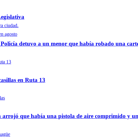
egislativa
a Policía detuvo a un menor que había robado una cart
asillas en Ruta 13
 arrojó que había una pistola de aire comprimido y u