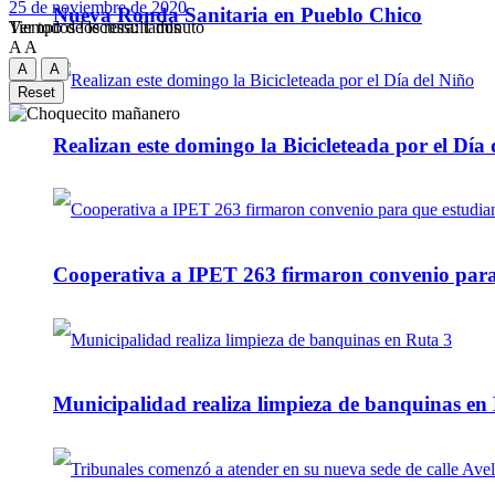
25 de noviembre de 2020
Nueva Ronda Sanitaria en Pueblo Chico
Tiempo de lectura: 1 minuto
Ver todos los ressultados
A
A
A
A
Reset
Realizan este domingo la Bicicleteada por el Día 
Cooperativa a IPET 263 firmaron convenio para q
Municipalidad realiza limpieza de banquinas en