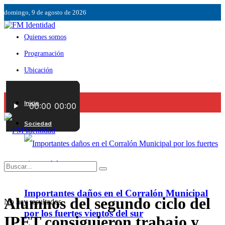
domingo, 9 de agosto de 2026
Quienes somos
Programación
Ubicación
Servicios
Inicio
Contáctenos
Sociedad
Importantes daños en el Corralón Municipal
Alumnos del segundo ciclo del
No hay resultados.
por los fuertes vientos del sur
IPET consiguieron trabajo y