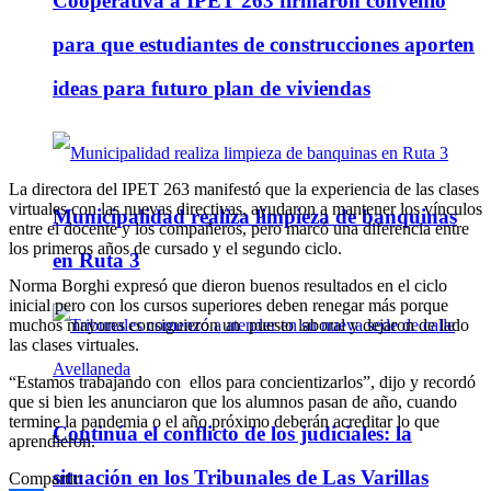
Cooperativa a IPET 263 firmaron convenio
para que estudiantes de construcciones aporten
ideas para futuro plan de viviendas
La directora del IPET 263 manifestó que la experiencia de las clases
virtuales con las nuevas directivas, ayudaron a mantener los vínculos
Municipalidad realiza limpieza de banquinas
entre el docente y los compañeros, pero marcó una diferencia entre
los primeros años de cursado y el segundo ciclo.
en Ruta 3
Norma Borghi expresó que dieron buenos resultados en el ciclo
inicial pero con los cursos superiores deben renegar más porque
muchos mayores consiguieron un puesto laboral y dejaron de lado
las clases virtuales.
“Estamos trabajando con ellos para concientizarlos”, dijo y recordó
que si bien les anunciaron que los alumnos pasan de año, cuando
termine la pandemia o el año próximo deberán acreditar lo que
Continúa el conflicto de los judiciales: la
aprendieron.
situación en los Tribunales de Las Varillas
Compartir: