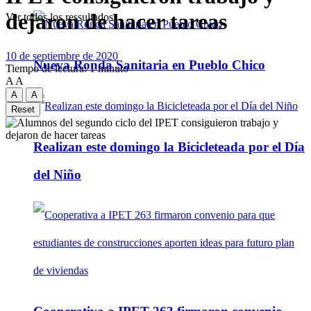
dejaron de hacer tareas
Ver todos los ressultados
10 de septiembre de 2020
Nueva Ronda Sanitaria en Pueblo Chico
Tiempo de lectura: 1 minuto
A
A
A
A
Reset
Realizan este domingo la Bicicleteada por el Día
del Niño