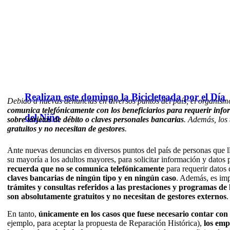
Realizan este domingo la Bicicleteada por el Día
Debido a nuevas denuncias en diversos puntos del país, el organis
comunica telefónicamente con los beneficiarios para requerir info
del Niño
sobre tarjetas de débito o claves personales bancarias
. Además, los
gratuitos y no necesitan de gestores
.
Ante nuevas denuncias en diversos puntos del país de personas que l
su mayoría a los adultos mayores, para solicitar información y datos 
recuerda que no se comunica telefónicamente
para requerir datos
claves bancarias de ningún tipo y en ningún caso
. Además, es imp
trámites y consultas referidos a las prestaciones y programas de
son absolutamente gratuitos y no necesitan de gestores externos
.
En tanto,
únicamente en los casos que fuese necesario contar co
ejemplo, para aceptar la propuesta de Reparación Histórica),
los emp