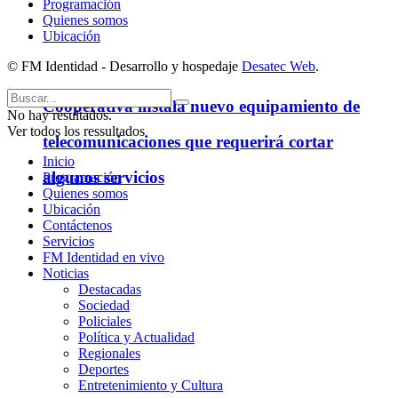
Programación
Quienes somos
Ubicación
© FM Identidad - Desarrollo y hospedaje
Desatec Web
.
Cooperativa instala nuevo equipamiento de
No hay resultados.
Ver todos los ressultados
telecomunicaciones que requerirá cortar
Inicio
algunos servicios
Programación
Quienes somos
Ubicación
Contáctenos
Servicios
FM Identidad en vivo
Noticias
Destacadas
Sociedad
Policiales
Política y Actualidad
Regionales
Deportes
Entretenimiento y Cultura