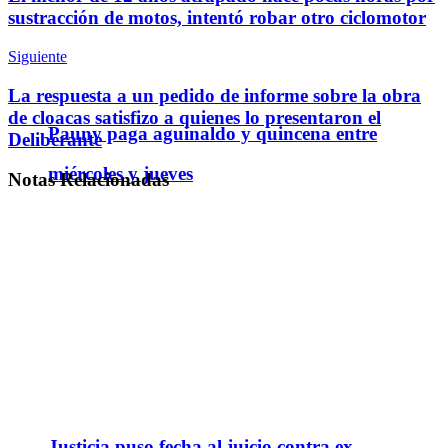
sustracción de motos, intentó robar otro ciclomotor
Siguiente
La respuesta a un pedido de informe sobre la obra
de cloacas satisfizo a quienes lo presentaron el
Pauny paga aguinaldo y quincena entre
Deliberante
miércoles y jueves
Notas
Relacionadas
Justicia puso fecha al juicio contra ex