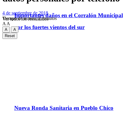
4 de septiembre de 2018
Importantes daños en el Corralón Municipal
Tiempo de lectura: 2 minutos
Ver todos los ressultados
A
A
por los fuertes vientos del sur
A
A
Reset
Nueva Ronda Sanitaria en Pueblo Chico