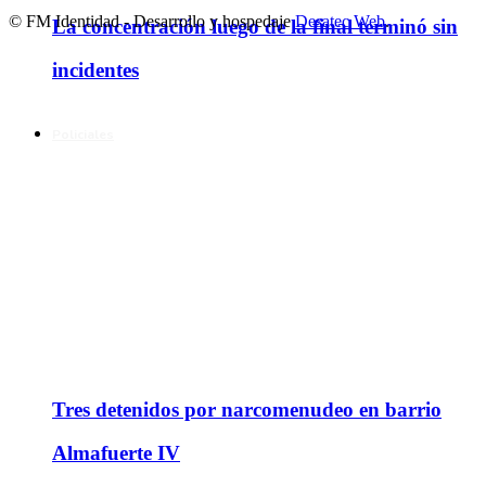
© FM Identidad - Desarrollo y hospedaje
Desatec Web
.
La concentración luego de la final terminó sin
incidentes
Policiales
Tres detenidos por narcomenudeo en barrio
Almafuerte IV