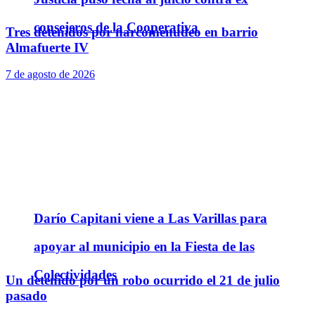
consejeros de la Cooperativa
Tres detenidos por narcomenudeo en barrio
Almafuerte IV
7 de agosto de 2026
Darío Capitani viene a Las Varillas para
apoyar al municipio en la Fiesta de las
Colectividades
Un detenido por un robo ocurrido el 21 de julio
pasado