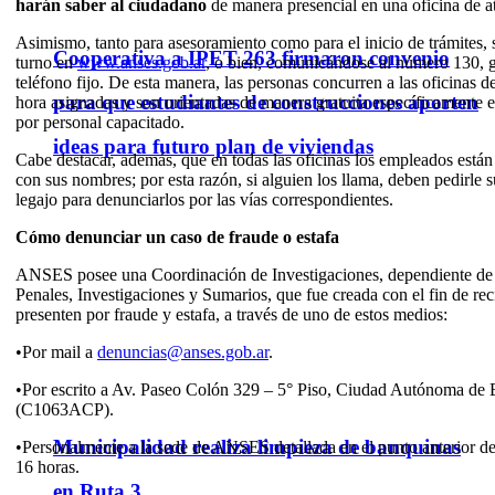
harán saber al ciudadano
de manera presencial en una oficina de at
Asimismo, tanto para asesoramiento como para el inicio de trámites, s
Cooperativa a IPET 263 firmaron convenio
turno en
www.anses.gob.ar
, o bien, comunicándose al número 130, g
teléfono fijo. De esta manera, las personas concurren a las oficinas
para que estudiantes de construcciones aporten
hora asignadas y son orientadas de manera gratuita específicamente en
por personal capacitado.
ideas para futuro plan de viviendas
Cabe destacar, además, que en todas las oficinas los empleados están
con sus nombres; por esta razón, si alguien los llama, deben pedirle 
legajo para denunciarlos por las vías correspondientes.
Cómo denunciar un caso de fraude o estafa
ANSES posee una Coordinación de Investigaciones, dependiente de 
Penales, Investigaciones y Sumarios, que fue creada con el fin de rec
presenten por fraude y estafa, a través de uno de estos medios:
•Por mail a
denuncias@anses.gob.ar
.
•Por escrito a Av. Paseo Colón 329 – 5° Piso, Ciudad Autónoma de 
(C1063ACP).
Municipalidad realiza limpieza de banquinas
•Personalmente a la sede de ANSES detallada en el punto anterior de 
16 horas.
en Ruta 3