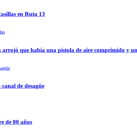
asillas en Ruta 13
 arrojó que había una pistola de aire comprimido y u
n canal de desagüe
re de 80 años