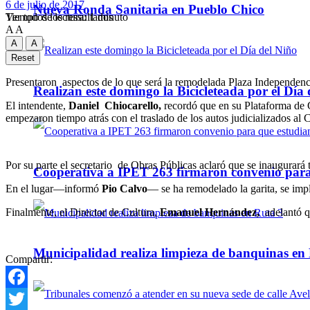
6 de julio de 2017
Nueva Ronda Sanitaria en Pueblo Chico
Tiempo de lectura: 1 minuto
Ver todos los ressultados
A
A
A
A
Reset
Presentaron aspectos de lo que será la remodelada Plaza Independenc
Realizan este domingo la Bicicleteada por el Día 
El intendente,
Daniel Chiocarello,
recordó que en su Plataforma de 
empezaron tiempo atrás con el traslado de los autos judicializados al 
Por su parte el secretario de Obras Públicas aclaró que se inaugurar
Cooperativa a IPET 263 firmaron convenio para q
En el lugar—informó
Pio Calvo
— se ha remodelado la garita, se impl
Finalmente, el Director de Cultura,
Emanuel Hernández,
adelantó qu
Municipalidad realiza limpieza de banquinas en
Compartir:
Facebook