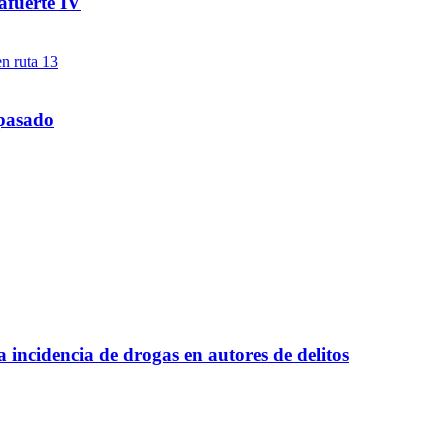
afuerte IV
 pasado
a incidencia de drogas en autores de delitos