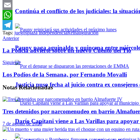
Twitter
Continúa el conflicto de los judiciales: la situaci
Email
WhatsApp
Tags:
juegos
plaza independencia
Reinauguración
Telegram
Anterior
Pauny paga aguinaldo y quincena entre miércole
La Policía advierte sobre un nuevo Cuento del Tío
Siguiente
Los Podios de la Semana, por Fernando Movalli
Justicia puso fecha al juicio contra ex consejeros
Notas
Relacionadas
Tres detenidos por narcomenudeo en barrio Almafuer
Darío Capitani viene a Las Varillas para apoyar a
7 de agosto de 2026