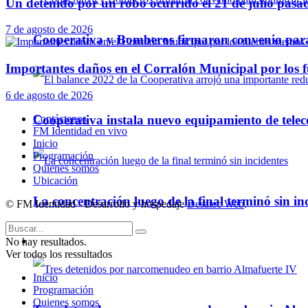
Un detenido por un robo ocurrido el 21 de julio pasa
7 de agosto de 2026
Cooperativa y Bomberos firmaron convenio para 
Importantes daños en el Corralón Municipal por los fu
6 de agosto de 2026
Contáctenos
Cooperativa instala nuevo equipamiento de telec
FM Identidad en vivo
Inicio
Programación
Quienes somos
Ubicación
La concentración luego de la final terminó sin in
© FM Identidad - Desarrollo y hospedaje
Desatec Web
.
No hay resultados.
Policiales
Ver todos los ressultados
Inicio
Programación
Quienes somos