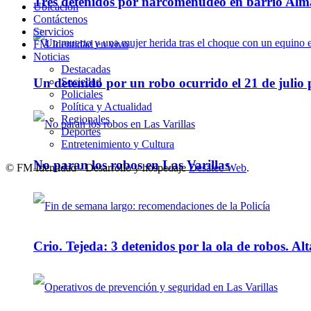
Tres detenidos por narcomenudeo en barrio Alm
Ubicación
Contáctenos
Servicios
FM Identidad en vivo
Noticias
Destacadas
Sociedad
Un detenido por un robo ocurrido el 21 de julio
Policiales
Política y Actualidad
Regionales
Deportes
Entretenimiento y Cultura
No paran los robos en Las Varillas
© FM Identidad - Desarrollo y hospedaje
Desatec Web
.
Crio. Tejeda: 3 detenidos por la ola de robos. Alt