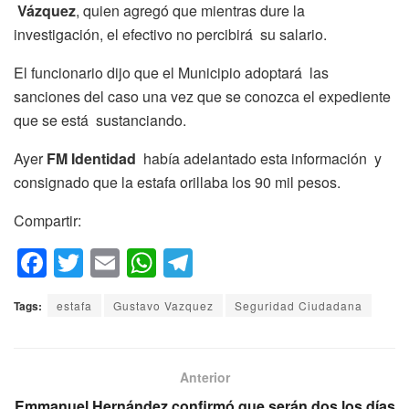
Vázquez
, quien agregó que mientras dure la
investigación, el efectivo no percibirá su salario.
El funcionario dijo que el Municipio adoptará las
sanciones del caso una vez que se conozca el expediente
que se está sustanciando.
Ayer
FM Identidad
había adelantado esta información y
consignado que la estafa orillaba los 90 mil pesos.
Compartir:
F
T
E
W
T
a
wi
m
h
el
Tags:
estafa
Gustavo Vazquez
Seguridad Ciudadana
c
tt
ail
at
e
e
er
s
gr
b
A
a
Anterior
o
p
m
Emmanuel Hernández confirmó que serán dos los días