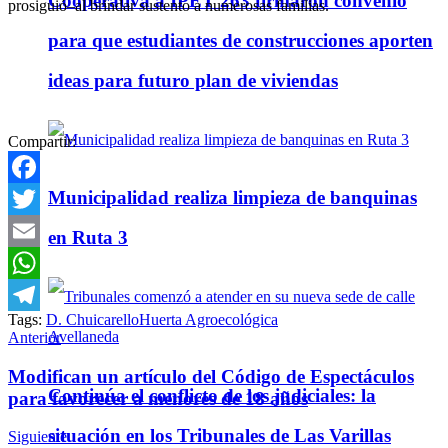
Cooperativa a IPET 263 firmaron convenio
prosiguió–al brindar sustento a numerosas familias.
para que estudiantes de construcciones aporten
ideas para futuro plan de viviendas
Compartir:
Municipalidad realiza limpieza de banquinas
Facebook
Twitter
en Ruta 3
Email
WhatsApp
Tags:
D. Chuicarello
Huerta Agroecológica
Telegram
Anterior
Modifican un artículo del Código de Espectáculos
Continúa el conflicto de los judiciales: la
para favorecer a menores de 18 años
situación en los Tribunales de Las Varillas
Siguiente