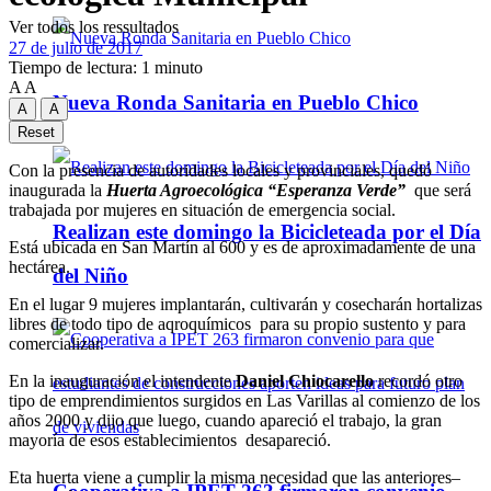
Ver todos los ressultados
27 de julio de 2017
Tiempo de lectura: 1 minuto
A
A
Nueva Ronda Sanitaria en Pueblo Chico
A
A
Reset
Con la presencia de autoridades locales y provinciales, quedó
inaugurada la
Huerta Agroecológica “Esperanza Verde”
que será
trabajada por mujeres en situación de emergencia social.
Realizan este domingo la Bicicleteada por el Día
Está ubicada en San Martín al 600 y es de aproximadamente de una
hectárea.
del Niño
En el lugar 9 mujeres implantarán, cultivarán y cosecharán hortalizas
libres de todo tipo de aqroquímicos para su propio sustento y para
comercializar.
En la inauguración el intendente
Daniel Chiocarello
recordó otro
tipo de emprendimientos surgidos en Las Varillas al comienzo de los
años 2000 y dijo que luego, cuando apareció el trabajo, la gran
mayoría de esos establecimientos desapareció.
Eta huerta viene a cumplir la misma necesidad que las anteriores–