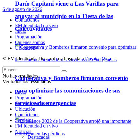
Darío Capitani viene a Las Varillas para
6 de agosto de 2026
apoyar al municipio en la Fiesta de las
Contáctenos
FM Identidad en vivo
Colectividades
Inicio
Programación
Quienes somos
Ubicación
© FM Identidad - Desarrollo y hospedaje
Desatec Web
.
No hay resultados.
Cooperativa y Bomberos firmaron convenio
Ver todos los ressultados
para optimizar las comunicaciones de sus
Inicio
Programación
servicios de emergencias
Quienes somos
Ubicación
Contáctenos
Servicios
FM Identidad en vivo
Noticias
Destacadas