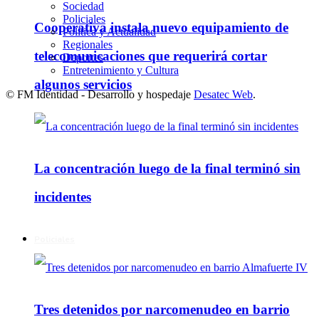
Sociedad
Policiales
Cooperativa instala nuevo equipamiento de
Política y Actualidad
Regionales
telecomunicaciones que requerirá cortar
Deportes
Entretenimiento y Cultura
algunos servicios
© FM Identidad - Desarrollo y hospedaje
Desatec Web
.
La concentración luego de la final terminó sin
incidentes
Policiales
Tres detenidos por narcomenudeo en barrio