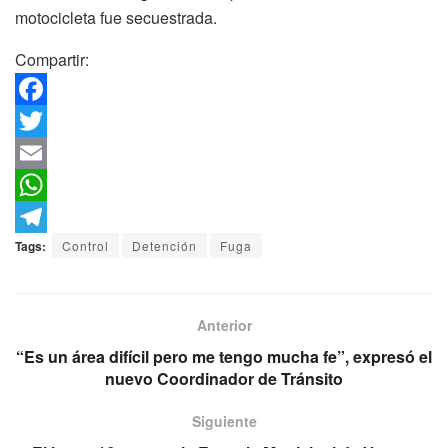
motocicleta fue secuestrada.
Compartir:
F
a
T
c
w
E
e
i
m
W
b
t
a
h
T
Tags:
Control
Detención
Fuga
o
t
i
a
e
o
e
l
t
l
Anterior
k
r
s
e
“Es un área difícil pero me tengo mucha fe”, expresó el
A
g
nuevo Coordinador de Tránsito
p
r
Siguiente
p
a