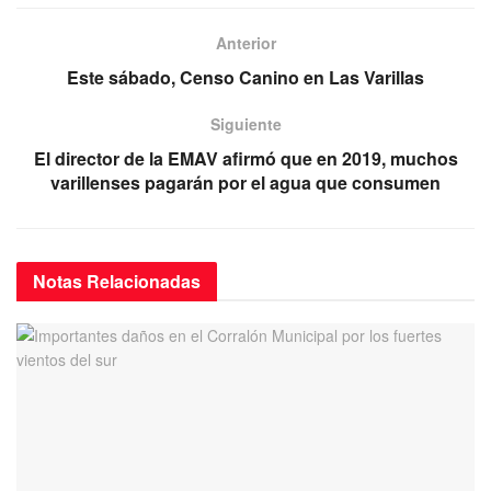
e
er
s
gr
b
A
a
Anterior
o
p
m
Este sábado, Censo Canino en Las Varillas
o
p
Siguiente
k
El director de la EMAV afirmó que en 2019, muchos
varillenses pagarán por el agua que consumen
Notas
Relacionadas